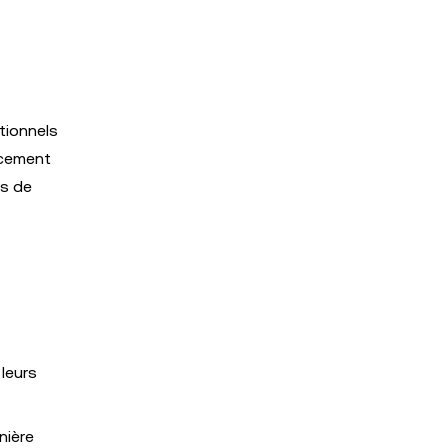
tionnels
ncement
is de
 leurs
nière