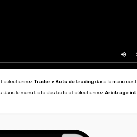
 et sélectionnez
Trader > Bots de trading
dans le menu cont
us dans le menu Liste des bots et sélectionnez
Arbitrage int