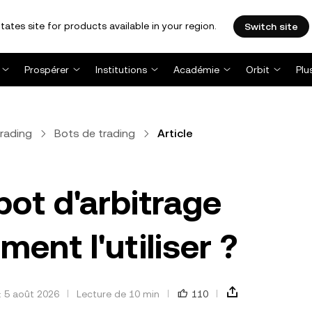
tates site for products available in your region.
Switch site
Prospérer
Institutions
Académie
Orbit
Plu
rading
Bots de trading
Article
bot d'arbitrage
ment l'utiliser ?
: 5 août 2026
Lecture de 10 min
110