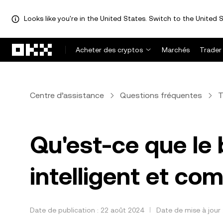
Looks like you're in the United States. Switch to the United S
Aller au contenu principal
Acheter des cryptos
Marchés
Trader
Centre d’assistance
Questions fréquentes
T
Qu'est-ce que le 
intelligent et com
Date de publication : 22 août 2024
Date de mise à jour 