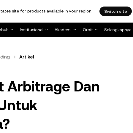
tates site for products available in your region.
Switch site
mbuh
Institusional
Akademi
Orbit
Selengkapnya
ading
Artikel
t Arbitrage Dan
Untuk
a?