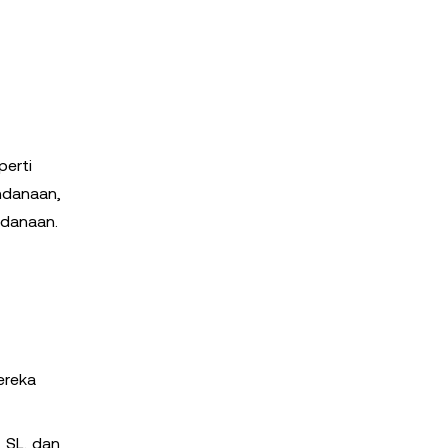
perti
endanaan,
ndanaan.
ereka
 SL, dan