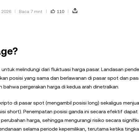
u 2026
Baca 7 mnt
110
age?
 untuk melindungi dari fluktuasi harga pasar. Landasan pende
ilikan posisi yang sama dan berlawanan di pasar spot dan pa
 bahwa pergerakan harga di kedua arah dinetralkan.
kripto di pasar spot (mengambil posisi long) sekaligus menjua
si short). Penempatan posisi ganda ini secara efektif dapat
perubahan harga, sehingga mengurangi risiko secara signifik
ndanaan selama periode kepemilikan, terutama ketika tingka