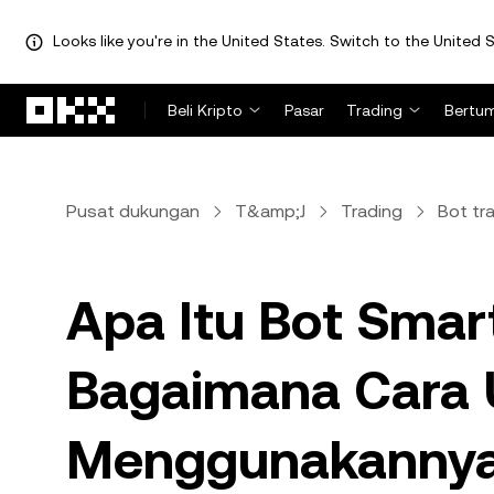
Looks like you're in the United States. Switch to the United S
Lewati ke konten utama
Beli Kripto
Pasar
Trading
Bertu
Pusat dukungan
T&amp;J
Trading
Bot tr
Apa Itu Bot Smar
Bagaimana Cara 
Menggunakanny