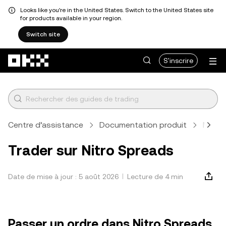
Looks like you're in the United States. Switch to the United States site
for products available in your region.
Switch site
Aller au contenu principal
S'inscrire
Centre d’assistance
Documentation produit
Marché
Trader sur Nitro Spreads
Date de mise à jour : 5 août 2026
Lecture de 4 min
Passer un ordre dans Nitro Spreads