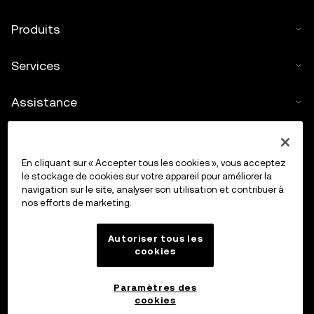
Produits
Services
Assistance
Acheter des cryptos
En cliquant sur « Accepter tous les cookies », vous acceptez
Calculateur de cryptos
le stockage de cookies sur votre appareil pour améliorer la
navigation sur le site, analyser son utilisation et contribuer à
nos efforts de marketing.
Trading
Autoriser tous les
cookies
Paramètres des
cookies