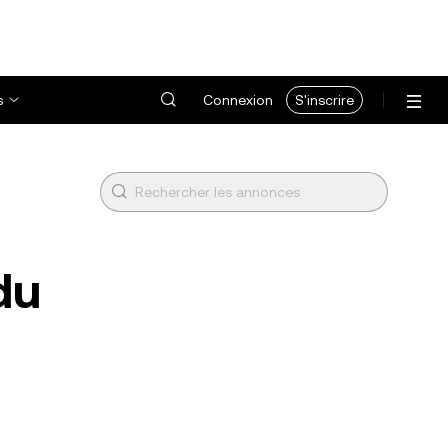
s
Connexion
S'inscrire
du