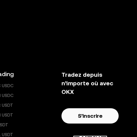
ading
Tradez depuis
n’importe où avec
C USDC
OKX
H USDC
C USDT
H USDT
S’inscrire
USDT
L USDT