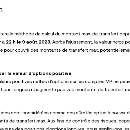
ustera la méthode de calcul du montant max. de transfert depu
P à
22 h le 9 août 2023
. Après l'ajustement, la valeur nette p
é pour couvrir des montants de transfert max. potentielleme
ar la valeur d’options positive
aleurs positives nettes d’options sur les comptes MP ne peuv
 options longues n'augmente pas vos montants de transfert m
options sont considérées comme des sûretés aptes à couvrir 
ts de transfert max. Aux fins de contrôle des risques, cepe
valeurs des positions d'options longues, nous appliquons les