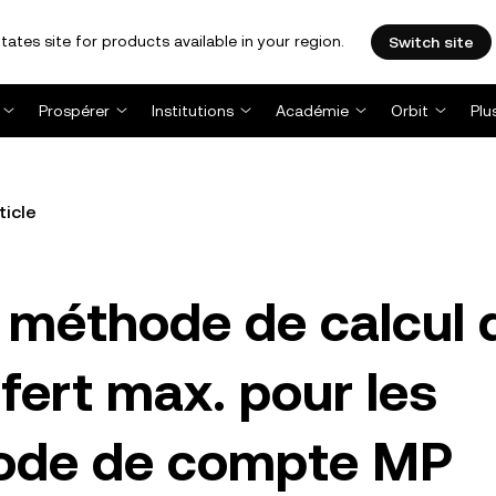
tates site for products available in your region.
Switch site
Prospérer
Institutions
Académie
Orbit
Plu
ticle
a méthode de calcul 
fert max. pour les
mode de compte MP