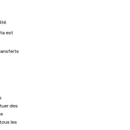
ité.
lta est
transferts
s
ctuer des
ue
 tous les