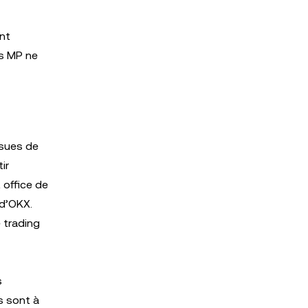
ent
s MP ne
ssues de
ir
 office de
 d’OKX.
 trading
s
s sont à