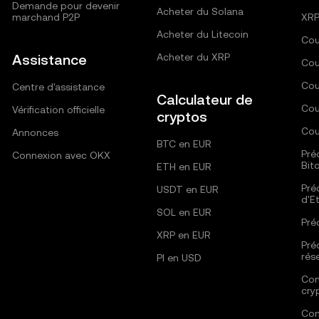
Demande pour devenir
Acheter du Solana
marchand P2P
XRP
Acheter du Litecoin
Cou
Assistance
Acheter du XRP
Cou
Cou
Centre d'assistance
Calculateur de
Cou
Vérification officielle
cryptos
Cou
Annonces
BTC en EUR
Pré
Connexion avec OKX
Bit
ETH en EUR
Pré
USDT en EUR
d'E
SOL en EUR
Pré
XRP en EUR
Pré
rés
PI en USD
Com
cry
Com