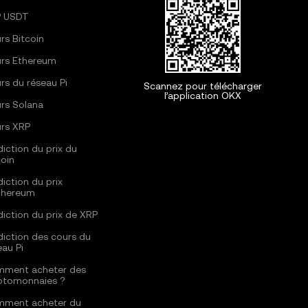
 USDT
rs Bitcoin
rs Ethereum
rs du réseau Pi
Scannez pour télécharger
l’application OKX
rs Solana
rs XRP
diction du prix du
coin
diction du prix
thereum
diction du prix de XRP
diction des cours du
eau Pi
ment acheter des
ptomonnaies ?
ment acheter du