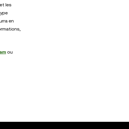
et les
type
urra en
ormations,
ram
ou