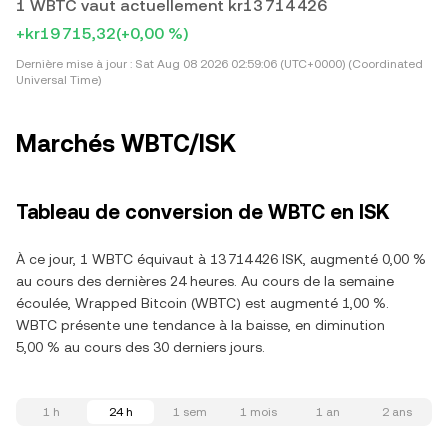
1 WBTC vaut actuellement kr13 714 426
+kr19 715,32
(+0,00 %)
Dernière mise à jour :
Sat Aug 08 2026 02:59:06 (UTC+0000) (Coordinated
Universal Time)
Marchés WBTC/ISK
Tableau de conversion de WBTC en ISK
À ce jour, 1 WBTC équivaut à 13 714 426 ISK, augmenté 0,00 %
au cours des dernières 24 heures. Au cours de la semaine
écoulée, Wrapped Bitcoin (WBTC) est augmenté 1,00 %.
WBTC présente une tendance à la baisse, en diminution
5,00 % au cours des 30 derniers jours.
1 h
24 h
1 sem
1 mois
1 an
2 ans