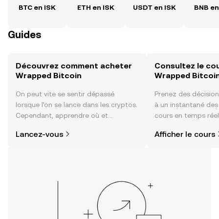
BTC en ISK
ETH en ISK
USDT en ISK
BNB en
Guides
Découvrez comment acheter
Consultez le co
Wrapped Bitcoin
Wrapped Bitcoi
On peut vite se sentir dépassé
Prenez des décision
lorsque l’on se lance dans les cryptos.
à un instantané de
Cependant, apprendre où et
cours en temps rée
comment acheter des cryptos est
Bitcoin, du sentimen
Lancez-vous
Afficher le cours
plus simple que vous ne l’imaginez.
communauté, des ac
Commencez votre aventure sur
plus encore.
l'application mobile OKX ou
directement ici, sur le site web.