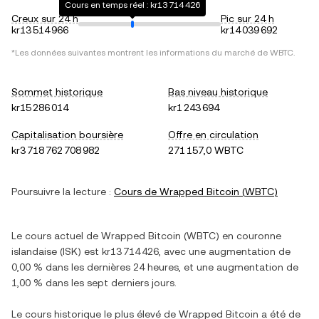
Cours en temps réel : kr13 714 426
Creux sur 24 h
Pic sur 24 h
kr13 514 966
kr14 039 692
*Les données suivantes montrent les informations du marché de
WBTC
.
Sommet historique
Bas niveau historique
kr15 286 014
kr1 243 694
Capitalisation boursière
Offre en circulation
kr3 718 762 708 982
271 157,0 WBTC
Poursuivre la lecture :
Cours de
Wrapped Bitcoin
(
WBTC
)
Le cours actuel de
Wrapped Bitcoin
(
WBTC
) en
couronne
islandaise
(
ISK
) est
kr13 714 426
, avec
une augmentation
de
0,00 %
dans les dernières 24 heures, et
une augmentation
de
1,00 %
dans les sept derniers jours.
Le cours historique le plus élevé de
Wrapped Bitcoin
a été de