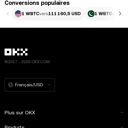
Conversions populaires
1 WBTC
vers
111 160,5 USD
1 WBTC
vers
30
©2017 - 2026 OKX.COM
Français/USD
Plus sur OKX
Produits