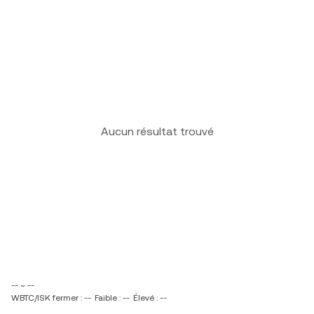
Aucun résultat trouvé
-- ~ --
WBTC/ISK fermer : --
Faible : --
Élevé : --