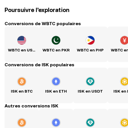
Poursuivre l’exploration
Conversions de WBTC populaires
WBTC en USD
WBTC en PKR
WBTC en PHP
WBTC e
Conversions de ISK populaires
ISK en BTC
ISK en ETH
ISK en USDT
ISK en
Autres conversions ISK