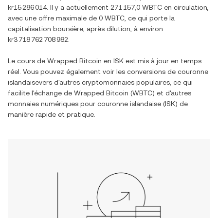
kr15 286 014
. Il y a actuellement
271 157,0 WBTC
en circulation,
avec une offre maximale de
0 WBTC
, ce qui porte la
capitalisation boursière, après dilution, à environ
kr3 718 762 708 982
.
Le cours de
Wrapped Bitcoin
en
ISK
est mis à jour en temps
réel. Vous pouvez également voir les conversions de
couronne
islandaise
vers d'autres cryptomonnaies populaires, ce qui
facilite l'échange de
Wrapped Bitcoin
(
WBTC
) et d'autres
monnaies numériques pour
couronne islandaise
(
ISK
) de
manière rapide et pratique.