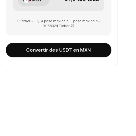
1 Tether = 17,14 peso mexicain, 1 peso mexicain =
0,058324 Tether
Convertir des USDT en MXN