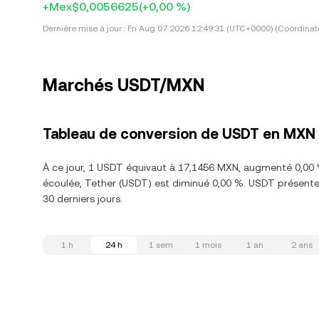
+Mex$0,0056625
(+0,00 %)
Dernière mise à jour :
Fri Aug 07 2026 12:49:31 (UTC+0000) (Coordinat
Marchés USDT/MXN
Tableau de conversion de USDT en MXN
À ce jour, 1 USDT équivaut à 17,1456 MXN, augmenté 0,00 
écoulée, Tether (USDT) est diminué 0,00 %. USDT présente
30 derniers jours.
1 h
24 h
1 sem
1 mois
1 an
2 ans