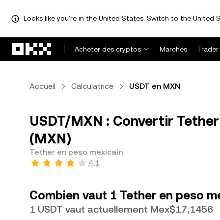
Looks like you're in the United States. Switch to the United S
Aller au contenu principal
Acheter des cryptos
Marchés
Trader
Accueil
Calculatrice
USDT en MXN
USDT/MXN : Convertir Tether
(MXN)
Tether en peso mexicain
4,1
Combien vaut 1 Tether en peso me
1 USDT vaut actuellement Mex$17,1456