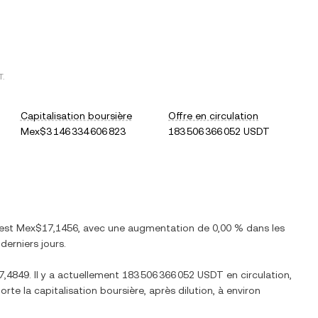
T
.
Capitalisation boursière
Offre en circulation
Mex$3 146 334 606 823
183 506 366 052 USDT
 est
Mex$17,1456
, avec
une augmentation
de
0,00 %
dans les
derniers jours.
7,4849
. Il y a actuellement
183 506 366 052 USDT
en circulation,
porte la capitalisation boursière, après dilution, à environ