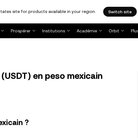
tates site for products available in your region.
Switch site
Prospérer
Institutions
Académie
Orbit
Plu
 (USDT) en peso mexicain
xicain ?