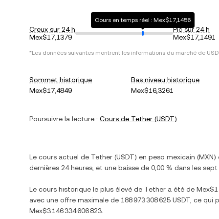
Cours en temps réel : Mex$17,1456
Creux sur 24 h
Pic sur 24 h
Mex$17,1379
Mex$17,1491
*Les données suivantes montrent les informations du marché de
USD
Sommet historique
Bas niveau historique
Mex$17,4849
Mex$16,3261
Poursuivre la lecture :
Cours de
Tether
(
USDT
)
Le cours actuel de
Tether
(
USDT
) en
peso mexicain
(
MXN
)
dernières 24 heures, et
une baisse
de
0,00 %
dans les sept 
Le cours historique le plus élevé de
Tether
a été de
Mex$1
avec une offre maximale de
188 973 308 625 USDT
, ce qui 
Mex$3 146 334 606 823
.