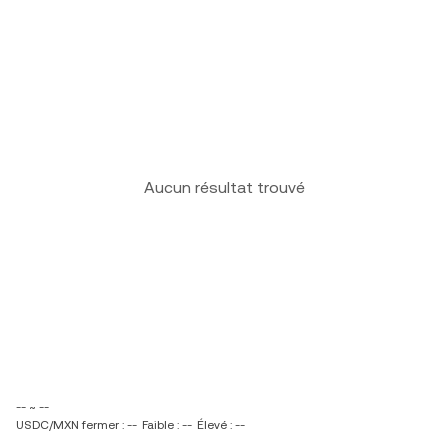
Aucun résultat trouvé
-- ~ --
USDC/MXN fermer : --
Faible : --
Élevé : --