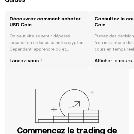
Découvrez comment acheter
Consultez le co
USD Coin
Coin
On peut vite se sentir dépassé
Prenez des décision
lorsque l’on se lance dans les cryptos.
à un instantané de
Cependant, apprendre où et
cours en temps réel
comment acheter des cryptos est
sentiment de la co
Lancez-vous
Afficher le cours
plus simple que vous ne l’imaginez.
actualités et bien p
Commencez votre aventure sur
l'application mobile OKX ou
directement ici, sur le site web.
Commencez le trading de