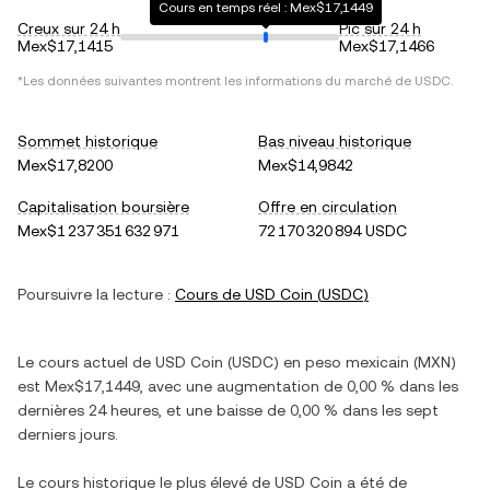
Cours en temps réel : Mex$17,1449
Creux sur 24 h
Pic sur 24 h
Mex$17,1415
Mex$17,1466
*Les données suivantes montrent les informations du marché de
USDC
.
Sommet historique
Bas niveau historique
Mex$17,8200
Mex$14,9842
Capitalisation boursière
Offre en circulation
Mex$1 237 351 632 971
72 170 320 894 USDC
Poursuivre la lecture :
Cours de
USD Coin
(
USDC
)
Le cours actuel de
USD Coin
(
USDC
) en
peso mexicain
(
MXN
)
est
Mex$17,1449
, avec
une augmentation
de
0,00 %
dans les
dernières 24 heures, et
une baisse
de
0,00 %
dans les sept
derniers jours.
Le cours historique le plus élevé de
USD Coin
a été de