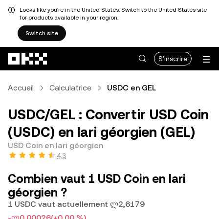
Looks like you're in the United States. Switch to the United States site
for products available in your region.
Switch site
Aller au contenu principal
S'inscrire
Accueil
Calculatrice
USDC en GEL
USDC/GEL : Convertir USD Coin
(USDC) en lari géorgien (GEL)
USD Coin en lari géorgien
4,3
Combien vaut 1 USD Coin en lari
géorgien ?
1 USDC vaut actuellement ლ2,6179
-ლ0,00026
(+0,00 %)