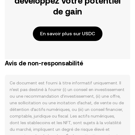
développez votre potentiel
de gain
En savoir plus sur USDC
Avis de non-responsabilité
Ce document est fourni à titre informatif uniquement. Il
n’est pas destiné à fournir (i) un conseil en investissement
ou une recommandation d’investissement, (ii) une offre,
une sollicitation ou une incitation d’achat, de vente ou de
détention d’actifs numériques, ou (iii) un conseil financier,
comptable, juridique ou fiscal. Les actifs numériques,
dont les stablecoins et les NFT, sont sujets à la volatilité
du marché, impliquent un degré de risque élevé et