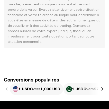
marché, présentent un risque important et peuvent
perdre de la valeur. Évaluez attentivement votre situation
financière et votre tolérance au risque pour déterminer si
vous êtes en mesure de détenir des actifs numériques ou
de vous livrer à des activités de trading. Demandez
conseil auprès de votre expert juridique, fiscal ou en
investissement pour toute question portant sur votre
situation personnelle.
Conversions populaires
1 USDC
vers
1,000 USD
1 USDC
vers
278 PK