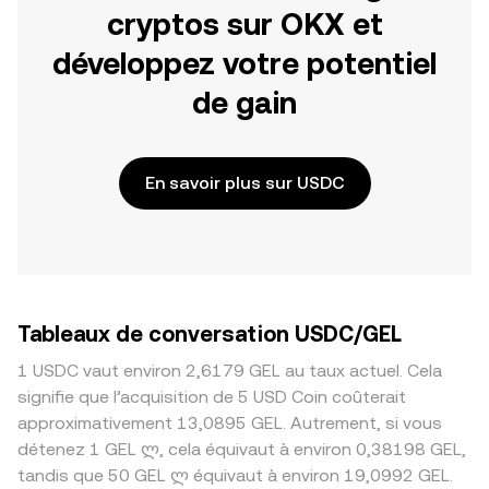
cryptos sur OKX et
développez votre potentiel
de gain
En savoir plus sur USDC
Tableaux de conversation USDC/GEL
1 USDC vaut environ 2,6179 GEL au taux actuel. Cela
signifie que l’acquisition de 5 USD Coin coûterait
approximativement 13,0895 GEL. Autrement, si vous
détenez 1 GEL ლ, cela équivaut à environ 0,38198 GEL,
tandis que 50 GEL ლ équivaut à environ 19,0992 GEL.