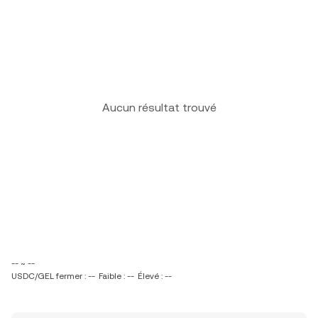
Aucun résultat trouvé
-- ~ --
USDC/GEL fermer : --
Faible : --
Élevé : --