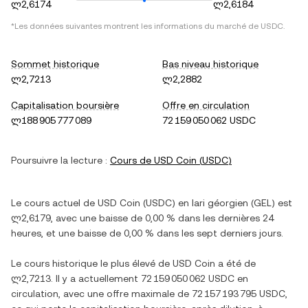
ლ2,6174
ლ2,6184
*Les données suivantes montrent les informations du marché de
USDC
.
Sommet historique
Bas niveau historique
ლ2,7213
ლ2,2882
Capitalisation boursière
Offre en circulation
ლ188 905 777 089
72 159 050 062 USDC
Poursuivre la lecture :
Cours de
USD Coin
(
USDC
)
Le cours actuel de
USD Coin
(
USDC
) en
lari géorgien
(
GEL
) est
ლ2,6179
, avec
une baisse
de
0,00 %
dans les dernières 24
heures, et
une baisse
de
0,00 %
dans les sept derniers jours.
Le cours historique le plus élevé de
USD Coin
a été de
ლ2,7213
. Il y a actuellement
72 159 050 062 USDC
en
circulation, avec une offre maximale de
72 157 193 795 USDC
,