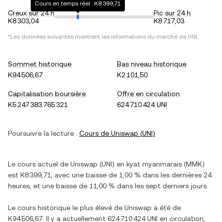
Cours en temps réel : K8 399,71
Creux sur 24 h
Pic sur 24 h
K8 303,04
K8 717,03
*Les données suivantes montrent les informations du marché de
UNI
.
Sommet historique
Bas niveau historique
K94 506,67
K2 101,50
Capitalisation boursière
Offre en circulation
K5 247 383 765 321
624 710 424 UNI
Poursuivre la lecture :
Cours de
Uniswap
(
UNI
)
Le cours actuel de
Uniswap
(
UNI
) en
kyat myanmarais
(
MMK
)
est
K8 399,71
, avec
une baisse
de
1,00 %
dans les dernières 24
heures, et
une baisse
de
11,00 %
dans les sept derniers jours.
Le cours historique le plus élevé de
Uniswap
a été de
K94 506,67
. Il y a actuellement
624 710 424 UNI
en circulation,