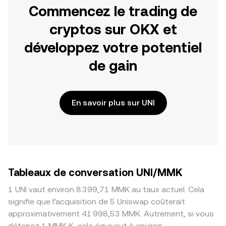
Commencez le trading de
cryptos sur OKX et
développez votre potentiel
de gain
En savoir plus sur UNI
Tableaux de conversation UNI/MMK
1 UNI vaut environ 8 399,71 MMK au taux actuel. Cela
signifie que l’acquisition de 5 Uniswap coûterait
approximativement 41 998,53 MMK. Autrement, si vous
détenez 1 MMK K, cela équivaut à environ