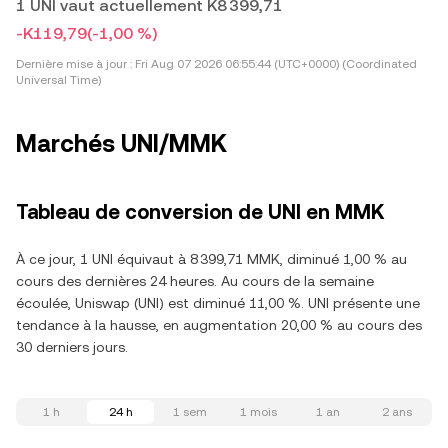
1 UNI vaut actuellement K8 399,71
-K119,79
(-1,00 %)
Dernière mise à jour :
Fri Aug 07 2026 06:55:44 (UTC+0000) (Coordinated
Universal Time)
Marchés UNI/MMK
Tableau de conversion de UNI en MMK
À ce jour, 1 UNI équivaut à 8 399,71 MMK, diminué 1,00 % au
cours des dernières 24 heures. Au cours de la semaine
écoulée, Uniswap (UNI) est diminué 11,00 %. UNI présente une
tendance à la hausse, en augmentation 20,00 % au cours des
30 derniers jours.
1 h
24 h
1 sem
1 mois
1 an
2 ans