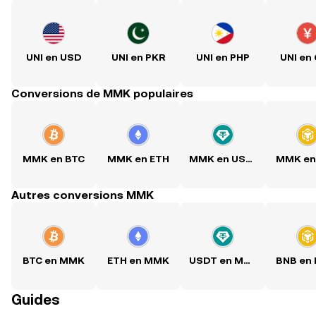
UNI en USD
UNI en PKR
UNI en PHP
UNI en
Conversions de MMK populaires
MMK en BTC
MMK en ETH
MMK en USDT
MMK en
Autres conversions MMK
BTC en MMK
ETH en MMK
USDT en MMK
BNB en
Guides