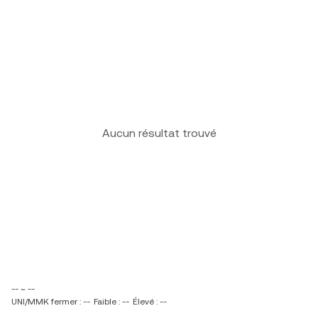
Aucun résultat trouvé
-- ~ --
UNI/MMK fermer : --
Faible : --
Élevé : --