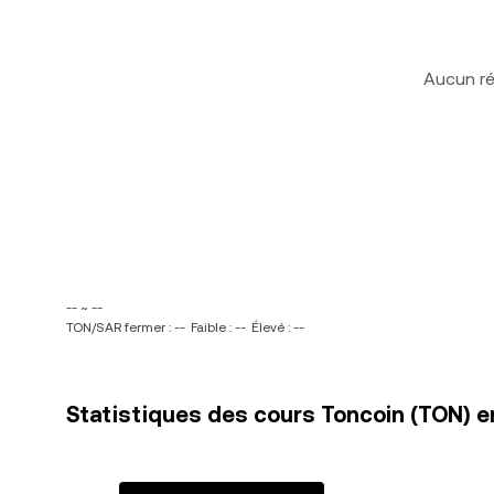
Aucun ré
-- ~ --
TON/SAR fermer : --
Faible : --
Élevé : --
Statistiques des cours Toncoin (TON) en