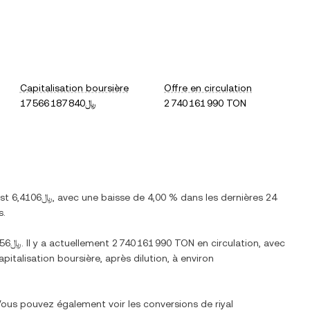
Capitalisation boursière
Offre en circulation
﷼17 566 187 840
2 740 161 990 TON
est
﷼6,4106
, avec
une baisse
de
4,00 %
dans les dernières 24
s.
﷼31,1256
. Il y a actuellement
2 740 161 990 TON
en circulation, avec
capitalisation boursière, après dilution, à environ
 Vous pouvez également voir les conversions de
riyal