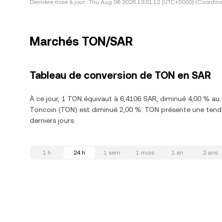
Dernière mise à jour :
Thu Aug 06 2026 13:01:12 (UTC+0000) (Coordina
Marchés TON/SAR
Tableau de conversion de TON en SAR
À ce jour, 1 TON équivaut à 6,4106 SAR, diminué 4,00 % au
Toncoin (TON) est diminué 2,00 %. TON présente une tenda
derniers jours.
1 h
24 h
1 sem
1 mois
1 an
2 ans