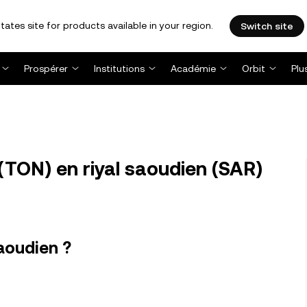
tates site for products available in your region.
Switch site
Prospérer
Institutions
Académie
Orbit
Plu
(TON) en riyal saoudien (SAR)
aoudien ?