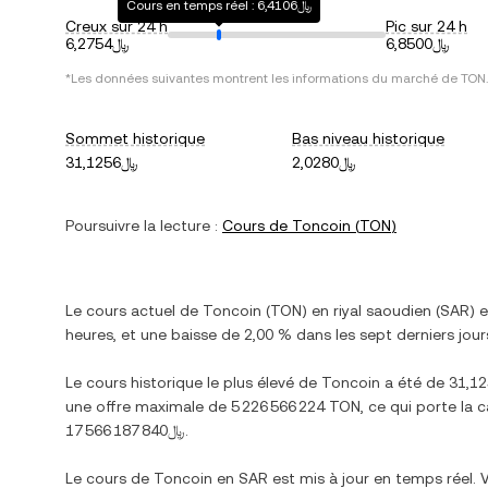
Cours en temps réel : ﷼6,4106
Creux sur 24 h
Pic sur 24 h
﷼6,8500
﷼6,2754
*Les données suivantes montrent les informations du marché de
TON
.
Sommet historique
Bas niveau historique
﷼2,0280
﷼31,1256
Poursuivre la lecture :
Cours de
Toncoin
(
TON
)
Le cours actuel de
Toncoin
(
TON
) en
riyal saoudien
(
SAR
) 
heures, et
une baisse
de
2,00 %
dans les sept derniers jour
Le cours historique le plus élevé de
Toncoin
a été de
une offre maximale de
5 226 566 224 TON
, ce qui porte la 
﷼17 566 187 840
.
Le cours de
Toncoin
en
SAR
est mis à jour en temps réel.