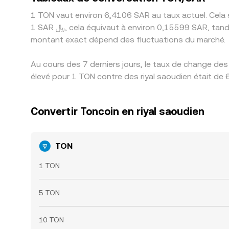
1 TON vaut environ 6,4106 SAR au taux actuel. Cela 
1 SAR ﷼, cela équivaut à environ 0,15599 SAR, tandis que 50 SAR ﷼ équivaut à environ 7,7995 SAR. Ces chiffres indiquent le taux de change des TON en SAR. Le
montant exact dépend des fluctuations du marché.
Au cours des 7 derniers jours, le taux de change des
élevé pour 1 TON contre des riyal saoudien était de 
Convertir Toncoin en riyal saoudien
TON
1 TON
5 TON
10 TON