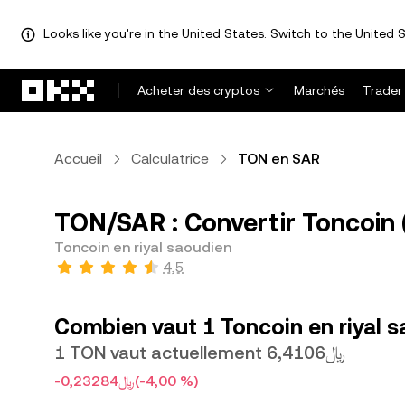
Looks like you're in the United States. Switch to the United S
Aller au contenu principal
Acheter des cryptos
Marchés
Trader
Accueil
Calculatrice
TON en SAR
TON/SAR : Convertir Toncoin 
Toncoin en riyal saoudien
4,5
Combien vaut 1 Toncoin en riyal s
1 TON vaut actuellement ﷼6,4106
-﷼0,23284
(-4,00 %)