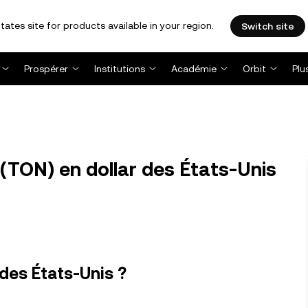
tates site for products available in your region.
Switch site
Prospérer
Institutions
Académie
Orbit
Plu
(TON) en dollar des États-Unis
des États-Unis ?