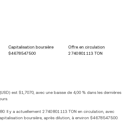
Capitalisation boursière
Offre en circulation
$4 678 547 500
2 740 801 113 TON
(
USD
) est
$1,7070
, avec
une baisse
de
4,00 %
dans les dernières
ours.
880
. Il y a actuellement
2 740 801 113 TON
en circulation, avec
capitalisation boursière, après dilution, à environ
$4 678 547 500
.