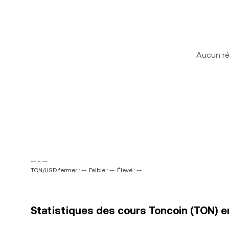
Aucun ré
-- ~ --
TON/USD fermer : --
Faible : --
Élevé : --
Statistiques des cours Toncoin (TON) en