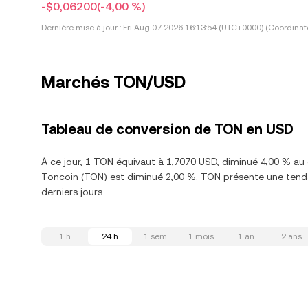
-$0,06200
(-4,00 %)
Dernière mise à jour :
Fri Aug 07 2026 16:13:54 (UTC+0000) (Coordinat
Marchés TON/USD
Tableau de conversion de TON en USD
À ce jour, 1 TON équivaut à 1,7070 USD, diminué 4,00 % au
Toncoin (TON) est diminué 2,00 %. TON présente une tenda
derniers jours.
1 h
24 h
1 sem
1 mois
1 an
2 ans