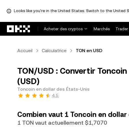
Looks like you're in the United States. Switch to the United S
Aller au contenu principal
Acheter des cryptos
Marchés
Trader
Accueil
Calculatrice
TON en USD
TON/USD : Convertir Toncoin 
(USD)
Toncoin en dollar des États-Unis
4,5
Combien vaut 1 Toncoin en dollar 
1 TON vaut actuellement $1,7070