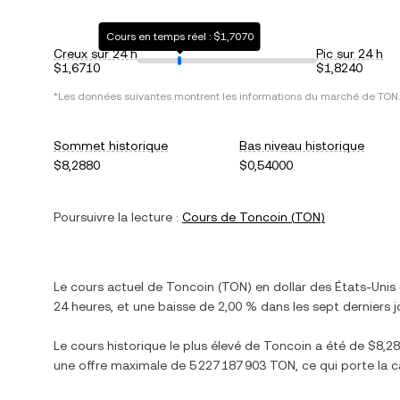
Cours en temps réel : $1,7070
Creux sur 24 h
Pic sur 24 h
$1,6710
$1,8240
*Les données suivantes montrent les informations du marché de
TON
.
Sommet historique
Bas niveau historique
$8,2880
$0,54000
Poursuivre la lecture :
Cours de
Toncoin
(
TON
)
Le cours actuel de
Toncoin
(
TON
) en
dollar des États-Unis
24 heures, et
une baisse
de
2,00 %
dans les sept derniers j
Le cours historique le plus élevé de
Toncoin
a été de
$8,2
une offre maximale de
5 227 187 903 TON
, ce qui porte la 