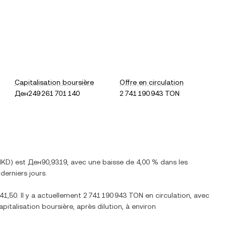
Capitalisation boursière
Offre en circulation
Ден249 261 701 140
2 741 190 943 TON
MKD
) est
Ден90,9319
, avec
une baisse
de
4,00 %
dans les
derniers jours.
41,50
. Il y a actuellement
2 741 190 943 TON
en circulation, avec
capitalisation boursière, après dilution, à environ