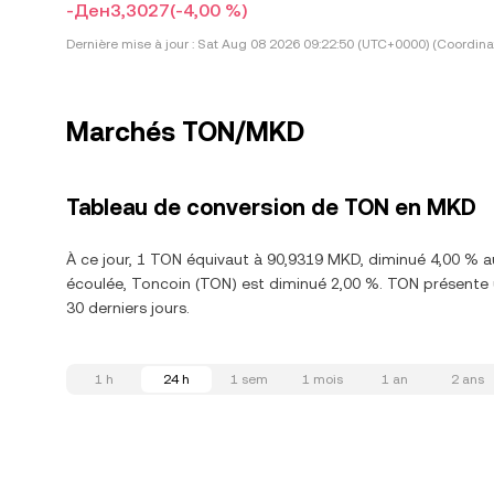
-Ден3,3027
(-4,00 %)
Dernière mise à jour :
Sat Aug 08 2026 09:22:50 (UTC+0000) (Coordina
Marchés TON/MKD
Tableau de conversion de TON en MKD
À ce jour, 1 TON équivaut à 90,9319 MKD, diminué 4,00 % a
écoulée, Toncoin (TON) est diminué 2,00 %. TON présente 
30 derniers jours.
1 h
24 h
1 sem
1 mois
1 an
2 ans