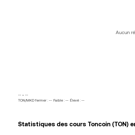
Aucun ré
-- ~ --
TON/MKD fermer : --
Faible : --
Élevé : --
Statistiques des cours Toncoin (TON) 