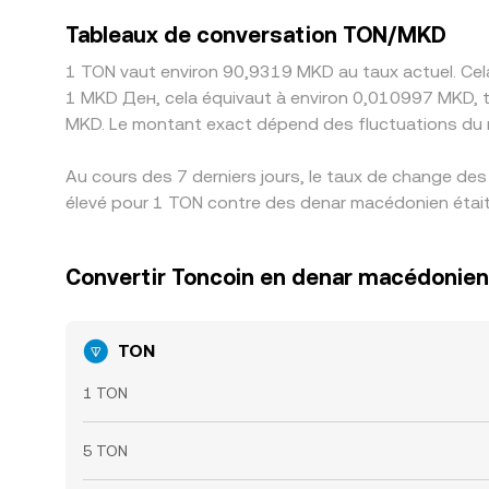
Tableaux de conversation TON/MKD
1 TON vaut environ 90,9319 MKD au taux actuel. Cela
1 MKD Ден, cela équivaut à environ 0,010997 MKD, t
MKD. Le montant exact dépend des fluctuations du 
Au cours des 7 derniers jours, le taux de change des
élevé pour 1 TON contre des denar macédonien était
Convertir Toncoin en denar macédonien
TON
1 TON
5 TON