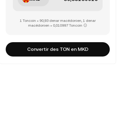
1 Toncoin = 90,93 denar macédonien, 1 denar
macédonien = 0,010997 Toncoin
Convertir des TON en MKD