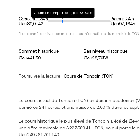
Cours en temps réel : Ден90,9319
Creux sur 24 h
Pic sur 24 h
Ден89,0142
Ден97,1645
*Les données suivantes montrent les informations du marché de
TON
.
Sommet historique
Bas niveau historique
Ден441,50
Ден28,7658
Poursuivre la lecture :
Cours de
Toncoin
(
TON
)
Le cours actuel de
Toncoin
(
TON
) en
denar macédonien
(
dernières 24 heures, et
une baisse
de
2,00 %
dans les sept 
Le cours historique le plus élevé de
Toncoin
a été de
Ден4
une offre maximale de
5 227 589 411 TON
, ce qui porte la 
Ден249 261 701 140
.