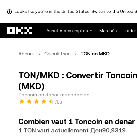
Looks like you're in the United States. Switch to the United S
Aller au contenu principal
Acheter des cryptos
Marchés
Trader
Accueil
Calculatrice
TON en MKD
TON/MKD : Convertir Toncoi
(MKD)
Toncoin en denar macédonien
4,5
Combien vaut 1 Toncoin en denar
1 TON vaut actuellement Ден90,9319