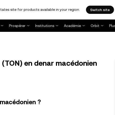
tates site for products available in your region.
Switch site
Prospérer
Institutions
Académie
Orbit
Plu
n (TON) en denar macédonien
 macédonien ?