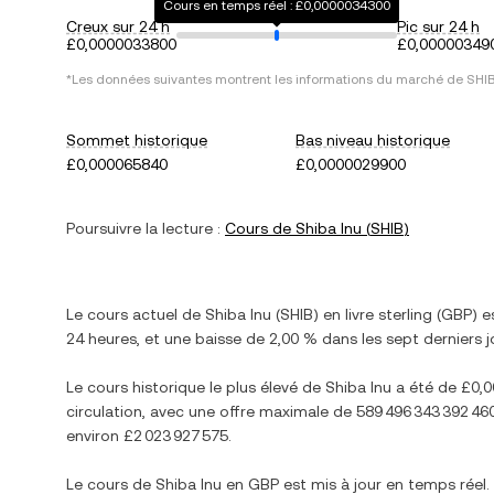
Cours en temps réel : £0,0000034300
Creux sur 24 h
Pic sur 24 h
£0,0000033800
£0,00000349
*Les données suivantes montrent les informations du marché de
SHI
Sommet historique
Bas niveau historique
£0,000065840
£0,0000029900
Poursuivre la lecture :
Cours de
Shiba Inu
(
SHIB
)
Le cours actuel de
Shiba Inu
(
SHIB
) en
livre sterling
(
GBP
) 
24 heures, et
une baisse
de
2,00 %
dans les sept derniers j
Le cours historique le plus élevé de
Shiba Inu
a été de
£0,
circulation, avec une offre maximale de
589 496 343 392 46
environ
£2 023 927 575
.
Le cours de
Shiba Inu
en
GBP
est mis à jour en temps réel