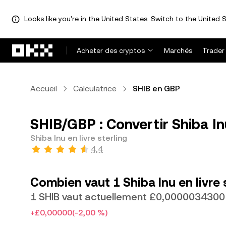
Looks like you're in the United States. Switch to the United S
Aller au contenu principal
Acheter des cryptos
Marchés
Trader
Accueil
Calculatrice
SHIB en GBP
SHIB/GBP : Convertir Shiba Inu
Shiba Inu en livre sterling
4,4
Combien vaut 1 Shiba Inu en livre 
1 SHIB vaut actuellement £0,0000034300
+£0,00000
(-2,00 %)