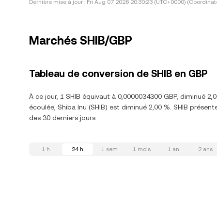
Dernière mise à jour :
Fri Aug 07 2026 20:30:23 (UTC+0000) (Coordinat
Marchés SHIB/GBP
Tableau de conversion de SHIB en GBP
À ce jour, 1 SHIB équivaut à 0,0000034300 GBP, diminué 2,
écoulée, Shiba Inu (SHIB) est diminué 2,00 %. SHIB présen
des 30 derniers jours.
1 h
24 h
1 sem
1 mois
1 an
2 ans