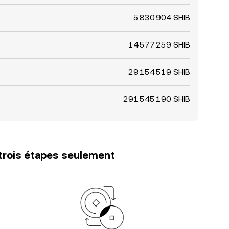
5 830 904 SHIB
14 577 259 SHIB
29 154 519 SHIB
291 545 190 SHIB
trois étapes seulement