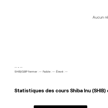
Aucun ré
-- ~ --
SHIB/GBP fermer : --
Faible : --
Élevé : --
Statistiques des cours Shiba Inu (SHIB) e