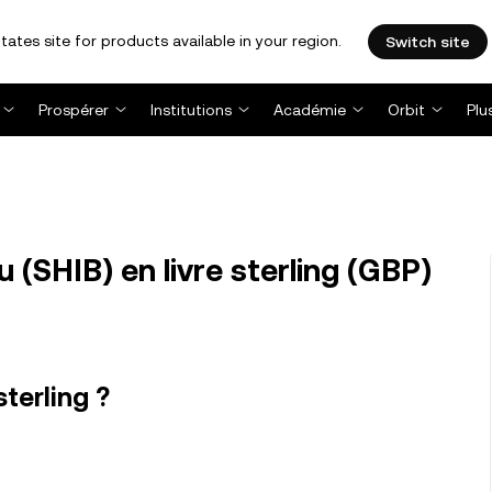
tates site for products available in your region.
Switch site
Prospérer
Institutions
Académie
Orbit
Plu
 (SHIB) en livre sterling (GBP)
sterling ?