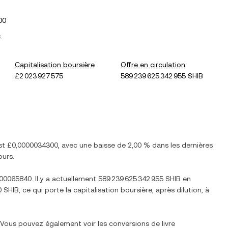
00
B
.
Capitalisation boursière
Offre en circulation
£2 023 927 575
589 239 625 342 955 SHIB
est
£0,0000034300
, avec
une baisse
de
2,00 %
dans les dernières
ours.
000065840
. Il y a actuellement
589 239 625 342 955 SHIB
en
0 SHIB
, ce qui porte la capitalisation boursière, après dilution, à
. Vous pouvez également voir les conversions de
livre