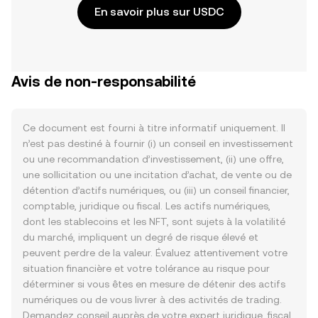
En savoir plus sur USDC
Avis de non-responsabilité
Ce document est fourni à titre informatif uniquement. Il
n’est pas destiné à fournir (i) un conseil en investissement
ou une recommandation d’investissement, (ii) une offre,
une sollicitation ou une incitation d’achat, de vente ou de
détention d’actifs numériques, ou (iii) un conseil financier,
comptable, juridique ou fiscal. Les actifs numériques,
dont les stablecoins et les NFT, sont sujets à la volatilité
du marché, impliquent un degré de risque élevé et
peuvent perdre de la valeur. Évaluez attentivement votre
situation financière et votre tolérance au risque pour
déterminer si vous êtes en mesure de détenir des actifs
numériques ou de vous livrer à des activités de trading.
Demandez conseil auprès de votre expert juridique, fiscal