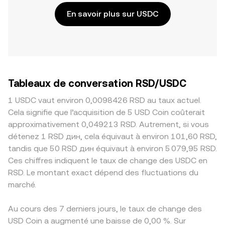
En savoir plus sur USDC
Tableaux de conversation RSD/USDC
1 USDC vaut environ 0,0098426 RSD au taux actuel.
Cela signifie que l’acquisition de 5 USD Coin coûterait
approximativement 0,049213 RSD. Autrement, si vous
détenez 1 RSD дин, cela équivaut à environ 101,60 RSD,
tandis que 50 RSD дин équivaut à environ 5 079,95 RSD.
Ces chiffres indiquent le taux de change des USDC en
RSD. Le montant exact dépend des fluctuations du
marché.
Au cours des 7 derniers jours, le taux de change des
USD Coin a augmenté une baisse de 0,00 %. Sur