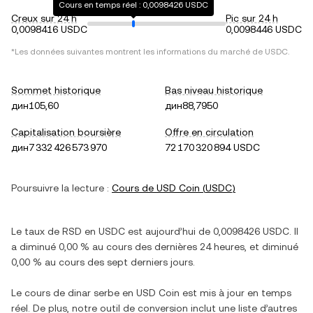
Cours en temps réel : 0,0098426 USDC
Creux sur 24 h
Pic sur 24 h
0,0098416 USDC
0,0098446 USDC
*Les données suivantes montrent les informations du marché de
USDC
.
Sommet historique
Bas niveau historique
дин105,60
дин88,7950
Capitalisation boursière
Offre en circulation
дин7 332 426 573 970
72 170 320 894 USDC
Poursuivre la lecture :
Cours de
USD Coin
(
USDC
)
Le taux de
RSD
en
USDC
est aujourd’hui de
0,0098426
USDC
. Il
a
diminué
0,00 %
au cours des dernières 24 heures, et
diminué
0,00 %
au cours des sept derniers jours.
Le cours de
dinar serbe
en
USD Coin
est mis à jour en temps
réel. De plus, notre outil de conversion inclut une liste d’autres