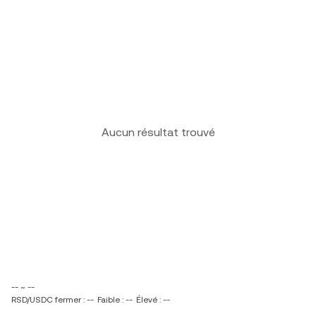
Aucun résultat trouvé
-- ~ --
RSD/USDC fermer : --
Faible : --
Élevé : --