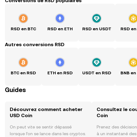
Conversions de RSD populaires
RSD en BTC
RSD en ETH
RSD en USDT
RSD en
Autres conversions RSD
BTC en RSD
ETH en RSD
USDT en RSD
BNB en
Guides
Découvrez comment acheter
Consultez le co
USD Coin
Coin
On peut vite se sentir dépassé
Prenez des décision
lorsque l’on se lance dans les cryptos.
à un instantané de