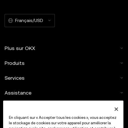
Français/USD
Plus sur OKX
Produits
Services
Assistance
Acheter des cryptos
En cliquant sur « Accepter tous les cookies », vous acceptez
Calculateur de cryptos
le stockage de cookies sur votre appareil pour améliorer la