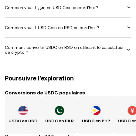
Combien vaut 1 дин en USD Coin aujourd’hui ?
Combien vaut 1 USD Coin en RSD aujourd’hui ?
Comment convertir USDC en RSD en utilisant le calculateur
de crypto ?
Poursuivre l’exploration
Conversions de USDC populaires
USDC en USD
USDC en PKR
USDC en PHP
USDC e