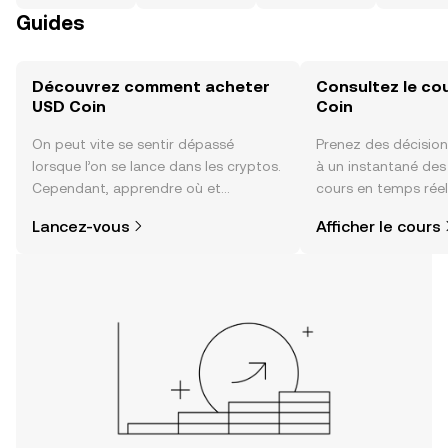
Guides
Découvrez comment acheter
Consultez le co
USD Coin
Coin
On peut vite se sentir dépassé
Prenez des décision
lorsque l’on se lance dans les cryptos.
à un instantané de
Cependant, apprendre où et
cours en temps réel
comment acheter des cryptos est
sentiment de la co
Lancez-vous
Afficher le cours
plus simple que vous ne l’imaginez.
actualités et bien p
Commencez votre aventure sur
l'application mobile OKX ou
directement ici, sur le site web.