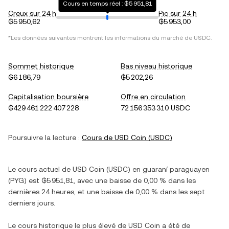
Cours en temps réel : ₲5 951,81
Creux sur 24 h
Pic sur 24 h
₲5 950,62
₲5 953,00
*Les données suivantes montrent les informations du marché de
USDC
.
Sommet historique
Bas niveau historique
₲6 186,79
₲5 202,26
Capitalisation boursière
Offre en circulation
₲429 461 222 407 228
72 156 353 310 USDC
Poursuivre la lecture :
Cours de
USD Coin
(
USDC
)
Le cours actuel de
USD Coin
(
USDC
) en
guaraní paraguayen
(
PYG
) est
₲5 951,81
, avec
une baisse
de
0,00 %
dans les
dernières 24 heures, et
une baisse
de
0,00 %
dans les sept
derniers jours.
Le cours historique le plus élevé de
USD Coin
a été de