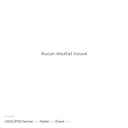
Aucun résultat trouvé
-- ~ --
USDC/PYG fermer : --
Faible : --
Élevé : --