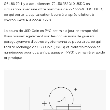
₲6 186,79
. Il y a actuellement
72 156 353 310 USDC
en
circulation, avec une offre maximale de
72 155 246 801 USDC
,
ce qui porte la capitalisation boursière, après dilution, à
environ
₲429 461 222 407 228
.
Le cours de
USD Coin
en
PYG
est mis à jour en temps réel.
Vous pouvez également voir les conversions de
guaraní
paraguayen
vers d'autres cryptomonnaies populaires, ce qui
facilite l'échange de
USD Coin
(
USDC
) et d'autres monnaies
numériques pour
guaraní paraguayen
(
PYG
) de manière rapide
et pratique.