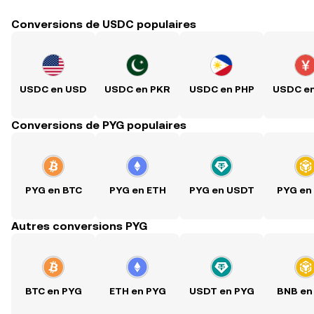
Conversions de USDC populaires
USDC en USD
USDC en PKR
USDC en PHP
USDC e
Conversions de PYG populaires
PYG en BTC
PYG en ETH
PYG en USDT
PYG en
Autres conversions PYG
BTC en PYG
ETH en PYG
USDT en PYG
BNB en