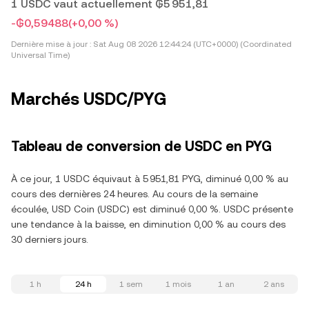
1 USDC vaut actuellement ₲5 951,81
-₲0,59488
(+0,00 %)
Dernière mise à jour :
Sat Aug 08 2026 12:44:24 (UTC+0000) (Coordinated
Universal Time)
Marchés USDC/PYG
Tableau de conversion de USDC en PYG
À ce jour, 1 USDC équivaut à 5 951,81 PYG, diminué 0,00 % au
cours des dernières 24 heures. Au cours de la semaine
écoulée, USD Coin (USDC) est diminué 0,00 %. USDC présente
une tendance à la baisse, en diminution 0,00 % au cours des
30 derniers jours.
1 h
24 h
1 sem
1 mois
1 an
2 ans