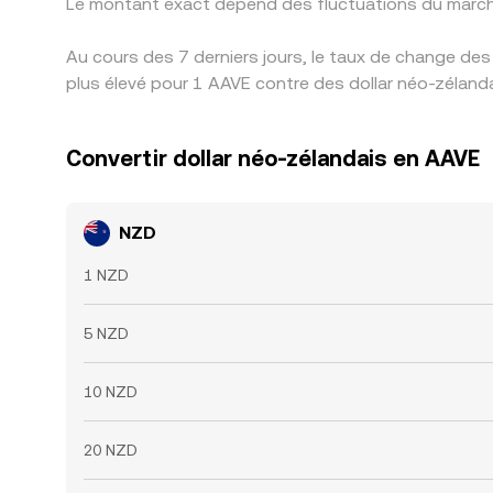
Le montant exact dépend des fluctuations du march
Au cours des 7 derniers jours, le taux de change de
plus élevé pour 1 AAVE contre des dollar néo-zéland
Convertir dollar néo-zélandais en AAVE
NZD
1 NZD
5 NZD
10 NZD
20 NZD