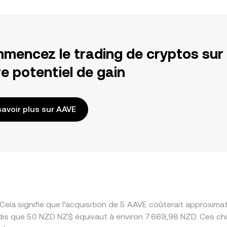
mencez le trading de cryptos sur
e potentiel de gain
savoir plus sur AAVE
Cela signifie que l’acquisition de 5 AAVE coûterait approxi
dis que 50 NZD NZ$ équivaut à environ 7 669,98 NZD. Ces chi