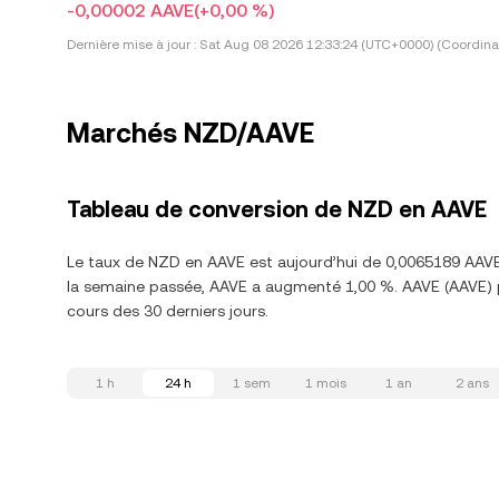
-0,00002 AAVE
(+0,00 %)
Dernière mise à jour :
Sat Aug 08 2026 12:33:24 (UTC+0000) (Coordina
Marchés NZD/AAVE
Tableau de conversion de NZD en AAVE
Le taux de NZD en AAVE est aujourd’hui de 0,0065189 AAVE
la semaine passée, AAVE a augmenté 1,00 %. AAVE (AAVE) p
cours des 30 derniers jours.
1 h
24 h
1 sem
1 mois
1 an
2 ans