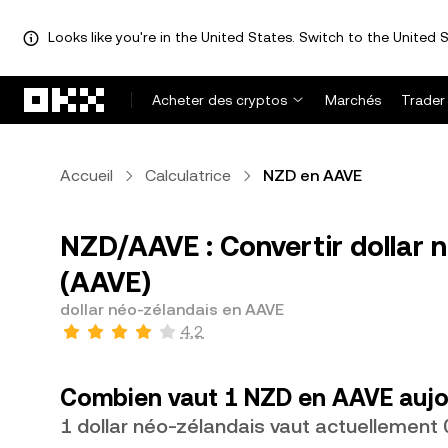
Looks like you're in the United States. Switch to the United S
Aller au contenu principal
Acheter des cryptos
Marchés
Trader
Accueil
Calculatrice
NZD en AAVE
NZD/AAVE : Convertir dollar 
(AAVE)
dollar néo-zélandais en AAVE
4,2
Combien vaut 1 NZD en AAVE aujo
1 dollar néo-zélandais vaut actuellemen