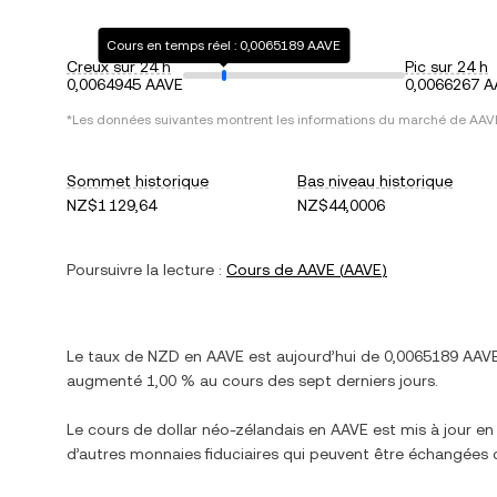
Cours en temps réel : 0,0065189 AAVE
Creux sur 24 h
Pic sur 24 h
0,0064945 AAVE
0,0066267 A
*Les données suivantes montrent les informations du marché de
AAV
Sommet historique
Bas niveau historique
NZ$1 129,64
NZ$44,0006
Poursuivre la lecture :
Cours de
AAVE
(
AAVE
)
Le taux de
NZD
en
AAVE
est aujourd’hui de
0,0065189
AAV
augmenté
1,00 %
au cours des sept derniers jours.
Le cours de
dollar néo-zélandais
en
AAVE
est mis à jour en 
d’autres monnaies fiduciaires qui peuvent être échangées