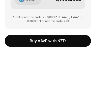
1 dollar néo-zélandais = 0,0065189 AAVE, 1 AAVE =
153,39 dollar néo-zélandais
Buy AAVE with NZD