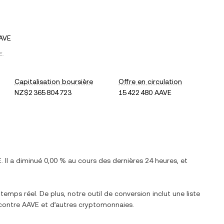
AVE
E
.
Capitalisation boursière
Offre en circulation
NZ$2 365 804 723
15 422 480 AAVE
E
. Il a
diminué
0,00 %
au cours des dernières 24 heures, et
temps réel. De plus, notre outil de conversion inclut une liste
 contre
AAVE
et d’autres cryptomonnaies.