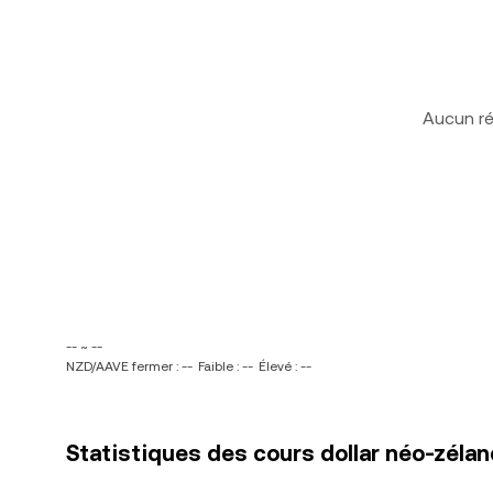
Aucun ré
-- ~ --
NZD/AAVE fermer : --
Faible : --
Élevé : --
Statistiques des cours dollar néo-zéla