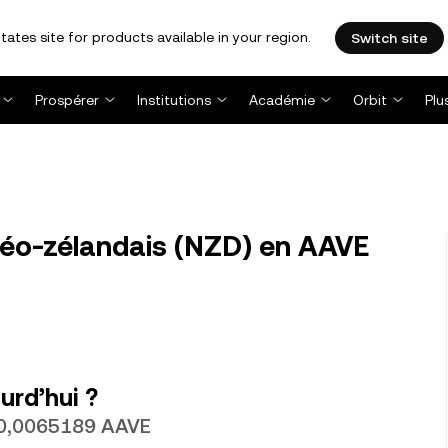
tates site for products available in your region.
Switch site
Prospérer
Institutions
Académie
Orbit
Plu
néo-zélandais (NZD) en AAVE
urd’hui ?
t 0,0065189 AAVE