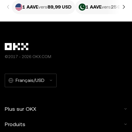
1 AAVE
vers
89,99 USD
1 AAVE
vers
25 005,4
©2017 - 2026 OKX.COM
Français/USD
Plus sur OKX
Produits