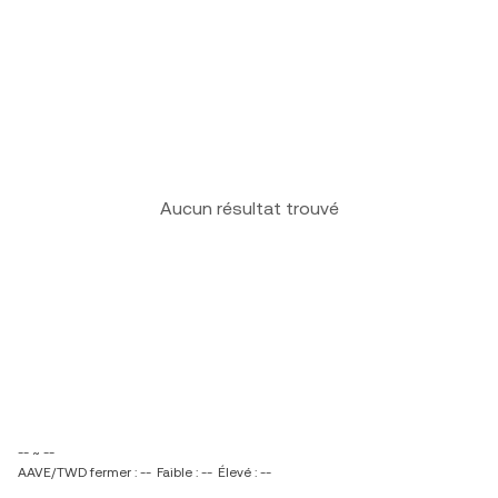
Aucun résultat trouvé
-- ~ --
AAVE/TWD fermer : --
Faible : --
Élevé : --