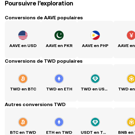
Poursuivre l’exploration
Conversions de AAVE populaires
AAVE en USD
AAVE en PKR
AAVE en PHP
AAVE e
Conversions de TWD populaires
TWD en BTC
TWD en ETH
TWD en USDT
TWD en
Autres conversions TWD
BTC en TWD
ETH en TWD
USDT en TWD
BNB en