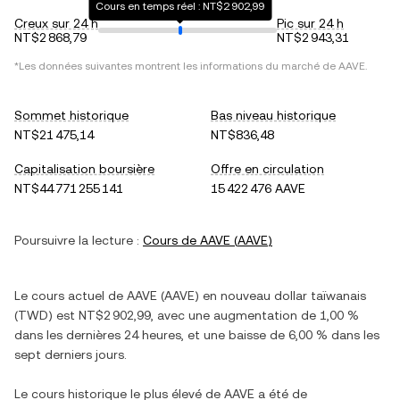
Cours en temps réel : NT$2 902,99
Creux sur 24 h
Pic sur 24 h
NT$2 868,79
NT$2 943,31
*Les données suivantes montrent les informations du marché de
AAVE
.
Sommet historique
Bas niveau historique
NT$21 475,14
NT$836,48
Capitalisation boursière
Offre en circulation
NT$44 771 255 141
15 422 476 AAVE
Poursuivre la lecture :
Cours de
AAVE
(
AAVE
)
Le cours actuel de
AAVE
(
AAVE
) en
nouveau dollar taïwanais
(
TWD
) est
NT$2 902,99
, avec
une augmentation
de
1,00 %
dans les dernières 24 heures, et
une baisse
de
6,00 %
dans les
sept derniers jours.
Le cours historique le plus élevé de
AAVE
a été de