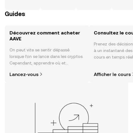
Guides
Découvrez comment acheter
Consultez le co
AAVE
Prenez des décision
On peut vite se sentir dépassé
à un instantané de
lorsque l’on se lance dans les cryptos.
cours en temps réel
Cependant, apprendre où et
sentiment de la co
comment acheter des cryptos est
actualités et bien p
Lancez-vous
Afficher le cours
plus simple que vous ne l’imaginez.
Commencez votre aventure sur
l'application mobile OKX ou
directement ici, sur le site web.