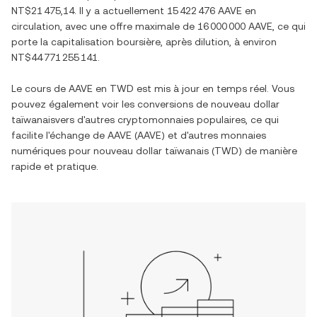
NT$21 475,14
. Il y a actuellement
15 422 476 AAVE
en
circulation, avec une offre maximale de
16 000 000 AAVE
, ce qui
porte la capitalisation boursière, après dilution, à environ
NT$44 771 255 141
.
Le cours de
AAVE
en
TWD
est mis à jour en temps réel. Vous
pouvez également voir les conversions de
nouveau dollar
taïwanais
vers d'autres cryptomonnaies populaires, ce qui
facilite l'échange de
AAVE
(
AAVE
) et d'autres monnaies
numériques pour
nouveau dollar taïwanais
(
TWD
) de manière
rapide et pratique.