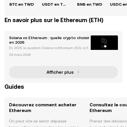
BTC en TWD
USDT en TWD
BNB en TWD
En savoir plus sur le Ethereum (ETH)
Solana vs Ethereum : quelle crypto choisir
en 2026
En 2025, la question Solana vs Ethereum (SOL vs ET
H) s’impose comme l’un des débats majeurs de l’uni
23 mars 2026
vers crypto. Ethereum demeure la référence incont
ournable pour la finance décentralisée (DeFi), les
Afficher plus
Guides
Découvrez comment acheter
Consultez le co
Ethereum
Ethereum
On peut vite se sentir dépassé
Prenez des décision