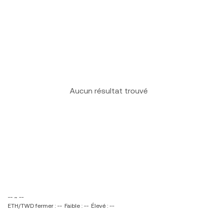
Aucun résultat trouvé
-- ~ --
ETH/TWD fermer : --
Faible : --
Élevé : --