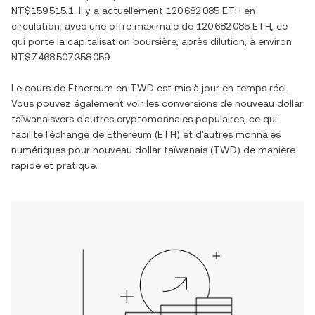
NT$159 515,1
. Il y a actuellement
120 682 085 ETH
en
circulation, avec une offre maximale de
120 682 085 ETH
, ce
qui porte la capitalisation boursière, après dilution, à environ
NT$7 468 507 358 059
.
Le cours de
Ethereum
en
TWD
est mis à jour en temps réel.
Vous pouvez également voir les conversions de
nouveau dollar
taïwanais
vers d'autres cryptomonnaies populaires, ce qui
facilite l'échange de
Ethereum
(
ETH
) et d'autres monnaies
numériques pour
nouveau dollar taïwanais
(
TWD
) de manière
rapide et pratique.