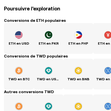
Poursuivre l’exploration
Conversions de ETH populaires
ETH en USD
ETH en PKR
ETH en PHP
ETH en
Conversions de TWD populaires
TWD en BTC
TWD en USDT
TWD en BNB
Autres conversions TWD