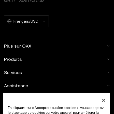
©2017 - 2026 OKX.COM
Français/USD
Plus sur OKX
Produits
Services
Assistance
Acheter des cryptos
En cliquant sur « Accepter tous les cookies », vous acceptez
Calculateur de cryptos
le stockage de cookies sur votre appareil pour améliorer la