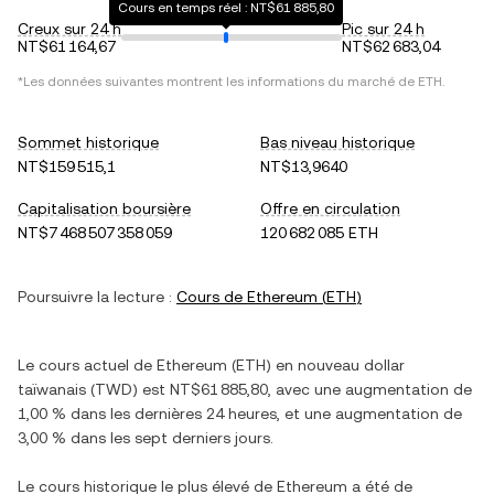
Cours en temps réel : NT$61 885,80
Creux sur 24 h
Pic sur 24 h
NT$61 164,67
NT$62 683,04
*Les données suivantes montrent les informations du marché de
ETH
.
Sommet historique
Bas niveau historique
NT$159 515,1
NT$13,9640
Capitalisation boursière
Offre en circulation
NT$7 468 507 358 059
120 682 085 ETH
Poursuivre la lecture :
Cours de
Ethereum
(
ETH
)
Le cours actuel de
Ethereum
(
ETH
) en
nouveau dollar
taïwanais
(
TWD
) est
NT$61 885,80
, avec
une augmentation
de
1,00 %
dans les dernières 24 heures, et
une augmentation
de
3,00 %
dans les sept derniers jours.
Le cours historique le plus élevé de
Ethereum
a été de