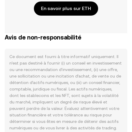
En savoir plus sur ETH
Avis de non-responsabilité
Ce document est fourni à titre informatif uniquement. Il
n’est pas destiné à fournir (i) un conseil en investissement
ou une recommandation d’investissement, (ii) une offre,
une sollicitation ou une incitation d’achat, de vente ou de
détention d’actifs numériques, ou (iii) un conseil financier,
comptable, juridique ou fiscal. Les actifs numériques,
dont les stablecoins et les NFT, sont sujets à la volatilité
du marché, impliquent un degré de risque élevé et
peuvent perdre de la valeur. Évaluez attentivement votre
situation financière et votre tolérance au risque pour
déterminer si vous êtes en mesure de détenir des actifs
numériques ou de vous livrer à des activités de trading.