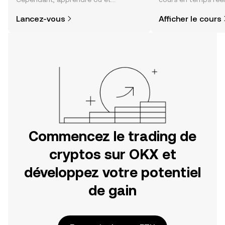
comment acheter des cryptos est
sentiment de la co
Lancez-vous
Afficher le cours
plus simple que vous ne l’imaginez.
actualités et bien p
Commencez votre aventure sur
l'application mobile OKX ou
directement ici, sur le site web.
Commencez le trading de
cryptos sur OKX et
développez votre potentiel
de gain