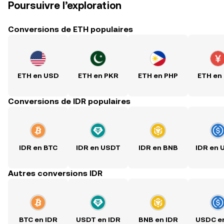
Poursuivre l’exploration
Conversions de ETH populaires
ETH en USD
ETH en PKR
ETH en PHP
ETH en
Conversions de IDR populaires
IDR en BTC
IDR en USDT
IDR en BNB
IDR en
Autres conversions IDR
BTC en IDR
USDT en IDR
BNB en IDR
USDC e