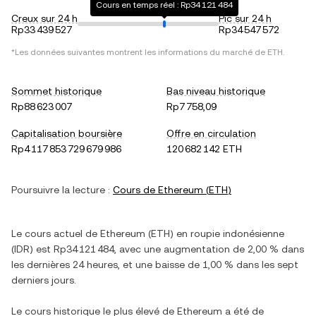
Cours en temps réel : Rp34 121 484
Creux sur 24 h
Pic sur 24 h
Rp33 439 527
Rp34 547 572
*Les données suivantes montrent les informations du marché de
ETH
.
Sommet historique
Bas niveau historique
Rp88 623 007
Rp7 758,09
Capitalisation boursière
Offre en circulation
Rp4 117 853 729 679 986
120 682 142 ETH
Poursuivre la lecture :
Cours de
Ethereum
(
ETH
)
Le cours actuel de
Ethereum
(
ETH
) en
roupie indonésienne
(
IDR
) est
Rp34 121 484
, avec
une augmentation
de
2,00 %
dans
les dernières 24 heures, et
une baisse
de
1,00 %
dans les sept
derniers jours.
Le cours historique le plus élevé de
Ethereum
a été de