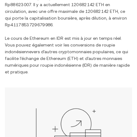
Rp88 623 007
. Il y a actuellement
120 682 142 ETH
en
circulation, avec une offre maximale de
120 682 142 ETH
, ce
qui porte la capitalisation boursière, après dilution, à environ
Rp4 117 853 729 679 986
.
Le cours de
Ethereum
en
IDR
est mis à jour en temps réel.
Vous pouvez également voir les conversions de
roupie
indonésienne
vers d'autres cryptomonnaies populaires, ce qui
facilite l'échange de
Ethereum
(
ETH
) et d'autres monnaies
numériques pour
roupie indonésienne
(
IDR
) de manière rapide
et pratique.