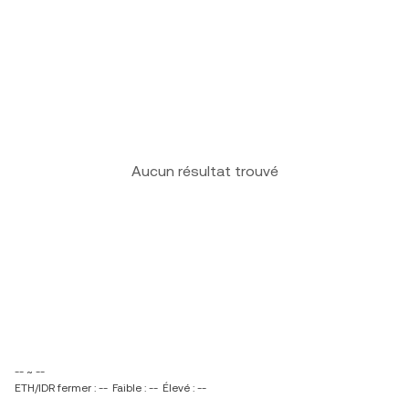
Aucun résultat trouvé
-- ~ --
ETH/IDR fermer : --
Faible : --
Élevé : --