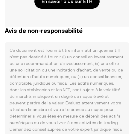
En savoir plus sur ETH
Avis de non-responsabilité
Ce document est fourni à titre informatif uniquement. Il
n’est pas destiné à fournir (i) un conseil en investissement
ou une recommandation d’investissement, (ii) une offre,
une sollicitation ou une incitation d’achat, de vente ou de
détention d’actifs numériques, ou (iii) un conseil financier,
comptable, juridique ou fiscal. Les actifs numériques,
dont les stablecoins et les NFT, sont sujets à la volatilité
du marché, impliquent un degré de risque élevé et
peuvent perdre de la valeur. Évaluez attentivement votre
situation financière et votre tolérance au risque pour
déterminer si vous êtes en mesure de détenir des actifs
numériques ou de vous livrer à des activités de trading.
Demandez conseil auprès de votre expert juridique, fiscal