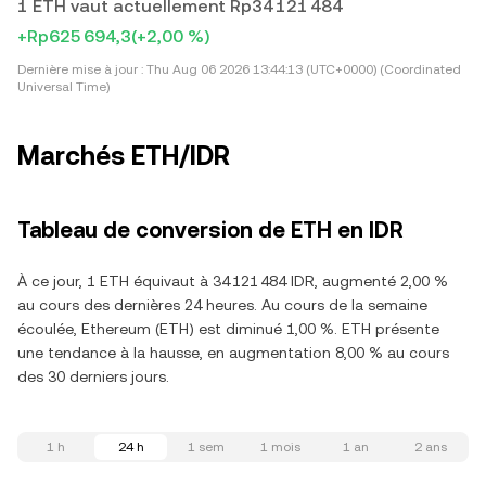
1 ETH vaut actuellement Rp34 121 484
+Rp625 694,3
(+2,00 %)
Dernière mise à jour :
Thu Aug 06 2026 13:44:13 (UTC+0000) (Coordinated
Universal Time)
Marchés ETH/IDR
Tableau de conversion de ETH en IDR
À ce jour, 1 ETH équivaut à 34 121 484 IDR, augmenté 2,00 %
au cours des dernières 24 heures. Au cours de la semaine
écoulée, Ethereum (ETH) est diminué 1,00 %. ETH présente
une tendance à la hausse, en augmentation 8,00 % au cours
des 30 derniers jours.
1 h
24 h
1 sem
1 mois
1 an
2 ans