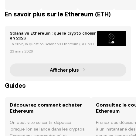
En savoir plus sur le Ethereum (ETH)
Solana vs Ethereum : quelle crypto choisir
en 2026
En 2025, la question Solana vs Ethereum (SOL vs ET
H) s’impose comme l’un des débats majeurs de l’uni
23 mars 2026
vers crypto. Ethereum demeure la référence incont
ournable pour la finance décentralisée (DeFi), les
Afficher plus
Guides
Découvrez comment acheter
Consultez le co
Ethereum
Ethereum
On peut vite se sentir dépassé
Prenez des décision
lorsque l’on se lance dans les cryptos.
à un instantané de
Cependant, apprendre où et
cours en temps rée