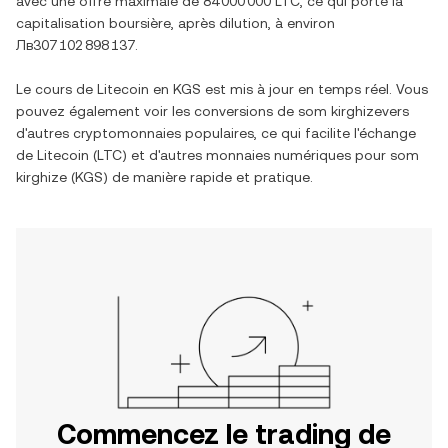
avec une offre maximale de
84 000 000 LTC
, ce qui porte la
capitalisation boursière, après dilution, à environ
Лв307 102 898 137
.
Le cours de
Litecoin
en
KGS
est mis à jour en temps réel. Vous
pouvez également voir les conversions de
som kirghize
vers
d'autres cryptomonnaies populaires, ce qui facilite l'échange
de
Litecoin
(
LTC
) et d'autres monnaies numériques pour
som
kirghize
(
KGS
) de manière rapide et pratique.
Commencez le trading de