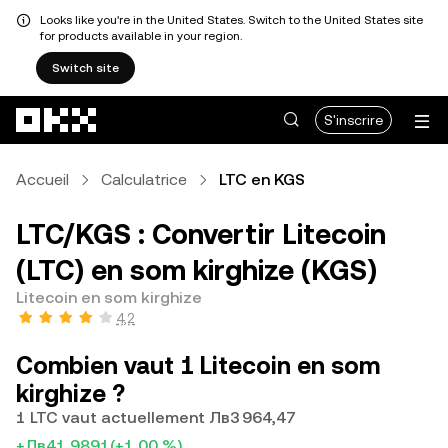
Looks like you're in the United States. Switch to the United States site
for products available in your region.
Switch site
Aller au contenu principal
S'inscrire
Accueil
Calculatrice
LTC en KGS
LTC/KGS : Convertir Litecoin
(LTC) en som kirghize (KGS)
Litecoin en som kirghize
4,2
Combien vaut 1 Litecoin en som
kirghize ?
1 LTC vaut actuellement Лв3 964,47
+Лв41,9891
(+1,00 %)