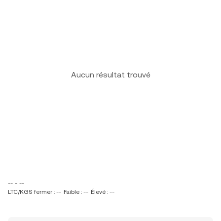
Aucun résultat trouvé
-- ~ --
LTC/KGS fermer : --
Faible : --
Élevé : --