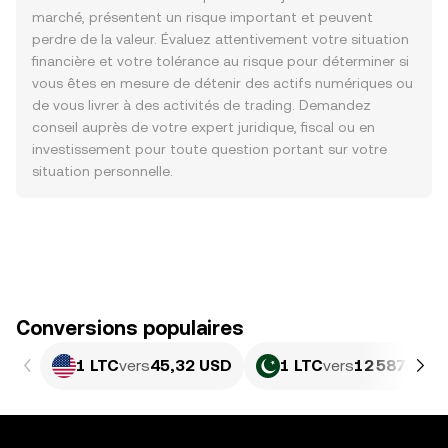
marché, présentent un risque important et peuvent
perdre de la valeur. Évaluez attentivement votre situation
financière et votre tolérance au risque pour déterminer si
vous êtes en mesure de détenir des actifs numériques ou
de vous livrer à des activités de trading. Demandez
conseil auprès de votre expert juridique, fiscal ou en
investissement pour toute question portant sur votre
situation personnelle.
Conversions populaires
1 LTC
vers
45,32 USD
1 LTC
vers
12 587,63 