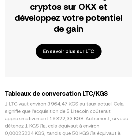
cryptos sur OKX et
développez votre potentiel
de gain
En savoir plus sur LTC
Tableaux de conversation LTC/KGS
1 LTC vaut environ 3 964,47 KGS au taux actuel. Cela
signifie que l’acquisition de 5 Litecoin coûterait
approximativement 19 822,33 KGS. Autrement, si vous
détenez 1 KGS Лв, cela équivaut à environ
0,00025224 KGS, tandis que 50 KGS Лв équivaut à