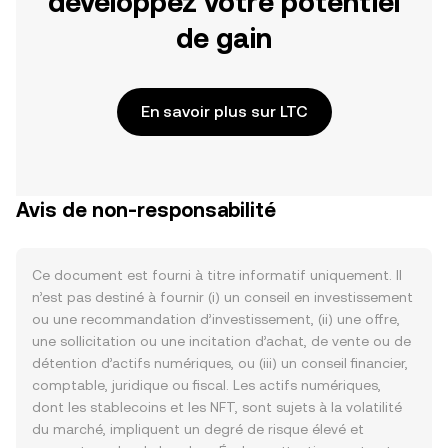
développez votre potentiel
de gain
En savoir plus sur LTC
Avis de non-responsabilité
Ce document est fourni à titre informatif uniquement. Il
n’est pas destiné à fournir (i) un conseil en investissement
ou une recommandation d’investissement, (ii) une offre,
une sollicitation ou une incitation d’achat, de vente ou de
détention d’actifs numériques, ou (iii) un conseil financier,
comptable, juridique ou fiscal. Les actifs numériques,
dont les stablecoins et les NFT, sont sujets à la volatilité
du marché, impliquent un degré de risque élevé et