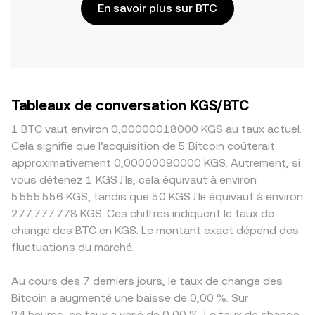
En savoir plus sur BTC
Tableaux de conversation KGS/BTC
1 BTC vaut environ 0,00000018000 KGS au taux actuel.
Cela signifie que l’acquisition de 5 Bitcoin coûterait
approximativement 0,00000090000 KGS. Autrement, si
vous détenez 1 KGS Лв, cela équivaut à environ
5 555 556 KGS, tandis que 50 KGS Лв équivaut à environ
277 777 778 KGS. Ces chiffres indiquent le taux de
change des BTC en KGS. Le montant exact dépend des
fluctuations du marché.
Au cours des 7 derniers jours, le taux de change des
Bitcoin a augmenté une baisse de 0,00 %. Sur
24 heures, ce taux a varié de 0,00 %. Le taux de change