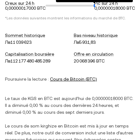
Creux sur 24 h
Pic sur 24 h
0,00000017000 BTC
0,00000018000 BTC
*Les données suivantes montrent les informations du marché de
BTC
.
Sommet historique
Bas niveau historique
Лв11 039 623
Лв5 931,83
Capitalisation boursière
Offre en circulation
Лв112 177 480 485 289
20 068 396 BTC
Poursuivre la lecture :
Cours de
Bitcoin
(
BTC
)
Le taux de
KGS
en
BTC
est aujourd’hui de
0,00000018000
BTC
.
Il a
diminué
0,00 %
au cours des dernières 24 heures, et
diminué
0,00 %
au cours des sept derniers jours.
Le cours de
som kirghize
en
Bitcoin
est mis à jour en temps
réel. De plus, notre outil de conversion inclut une liste d’autres
monnaies fiduciaires qui peuvent être échangées contre