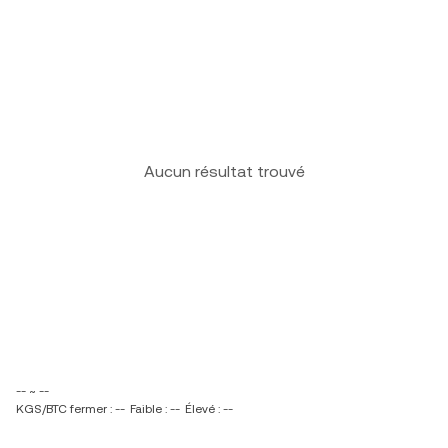
Aucun résultat trouvé
-- ~ --
KGS/BTC fermer : --
Faible : --
Élevé : --