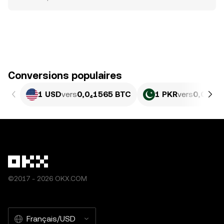
Conversions populaires
1 USD
vers
0,0₄1565 BTC
1 PKR
vers
0,0₇6 B
©2017 - 2026 OKX.COM
Français/USD