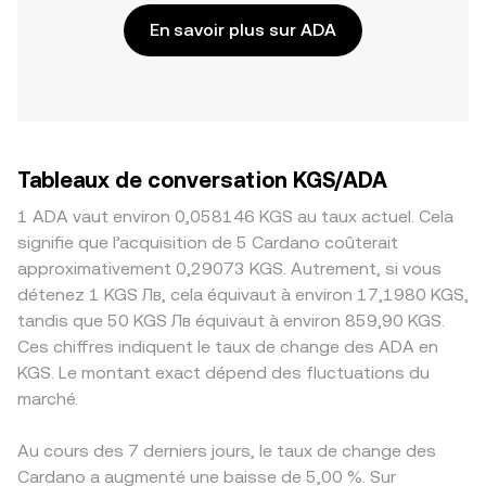
En savoir plus sur ADA
Tableaux de conversation KGS/ADA
1 ADA vaut environ 0,058146 KGS au taux actuel. Cela
signifie que l’acquisition de 5 Cardano coûterait
approximativement 0,29073 KGS. Autrement, si vous
détenez 1 KGS Лв, cela équivaut à environ 17,1980 KGS,
tandis que 50 KGS Лв équivaut à environ 859,90 KGS.
Ces chiffres indiquent le taux de change des ADA en
KGS. Le montant exact dépend des fluctuations du
marché.
Au cours des 7 derniers jours, le taux de change des
Cardano a augmenté une baisse de 5,00 %. Sur