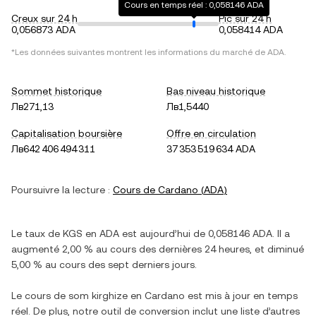
Cours en temps réel : 0,058146 ADA
Creux sur 24 h
Pic sur 24 h
0,056873 ADA
0,058414 ADA
*Les données suivantes montrent les informations du marché de
ADA
.
Sommet historique
Bas niveau historique
Лв271,13
Лв1,5440
Capitalisation boursière
Offre en circulation
Лв642 406 494 311
37 353 519 634 ADA
Poursuivre la lecture :
Cours de
Cardano
(
ADA
)
Le taux de
KGS
en
ADA
est aujourd’hui de
0,058146
ADA
. Il a
augmenté
2,00 %
au cours des dernières 24 heures, et
diminué
5,00 %
au cours des sept derniers jours.
Le cours de
som kirghize
en
Cardano
est mis à jour en temps
réel. De plus, notre outil de conversion inclut une liste d’autres