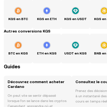
KGS en BTC
KGS en ETH
KGS en USDT
KGS en
Autres conversions KGS
BTC en KGS
ETH en KGS
USDT en KGS
BNB en
Guides
Découvrez comment acheter
Consultez le co
Cardano
Prenez des décision
On peut vite se sentir dépassé
à un instantané de
lorsque l’on se lance dans les cryptos.
cours en temps rée
Cependant, apprendre où et
sentiment de la co