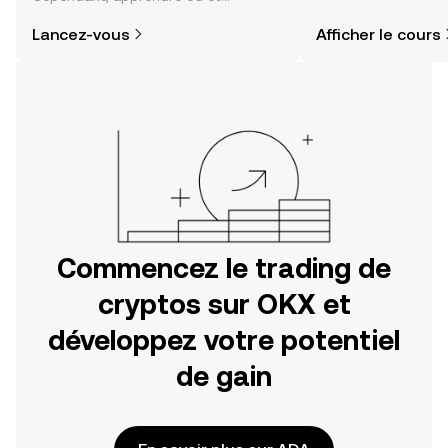
comment acheter des cryptos est
actualités et bien p
Lancez-vous
Afficher le cours
plus simple que vous ne l’imaginez.
Commencez votre aventure sur
l'application mobile OKX ou
directement ici, sur le site web.
Commencez le trading de
cryptos sur OKX et
développez votre potentiel
de gain