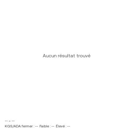
Aucun résultat trouvé
-- ~ --
KGS/ADA fermer : --
Faible : --
Élevé : --