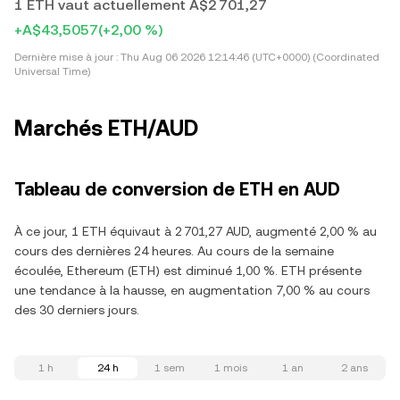
1 ETH vaut actuellement A$2 701,27
+A$43,5057
(+2,00 %)
Dernière mise à jour :
Thu Aug 06 2026 12:14:46 (UTC+0000) (Coordinated
Universal Time)
Marchés ETH/AUD
Tableau de conversion de ETH en AUD
À ce jour, 1 ETH équivaut à 2 701,27 AUD, augmenté 2,00 % au
cours des dernières 24 heures. Au cours de la semaine
écoulée, Ethereum (ETH) est diminué 1,00 %. ETH présente
une tendance à la hausse, en augmentation 7,00 % au cours
des 30 derniers jours.
1 h
24 h
1 sem
1 mois
1 an
2 ans