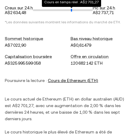
Cours en temps réel : A$2 701,27
Creux sur 24 h
Pic sur 24 h
A$2 634,48
A$2 737,71
*Les données suivantes montrent les informations du marché de
ETH
.
Sommet historique
Bas niveau historique
A$7 022,90
A$0,61479
Capitalisation boursière
Offre en circulation
A$325 995 599 058
120 682 142 ETH
Poursuivre la lecture :
Cours de
Ethereum
(
ETH
)
Le cours actuel de
Ethereum
(
ETH
) en
dollar australien
(
AUD
)
est
A$2 701,27
, avec
une augmentation
de
2,00 %
dans les
dernières 24 heures, et
une baisse
de
1,00 %
dans les sept
derniers jours.
Le cours historique le plus élevé de
Ethereum
a été de