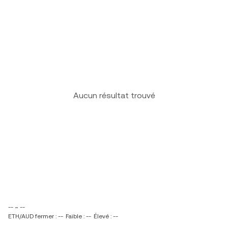
Aucun résultat trouvé
-- ~ --
ETH/AUD fermer : --
Faible : --
Élevé : --