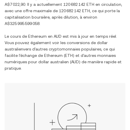
A$7 022,90
. Il y a actuellement
120 682 142 ETH
en circulation,
avec une offre maximale de
120 682 142 ETH
, ce qui porte la
capitalisation boursière, après dilution, à environ
A$325 995 599 058
.
Le cours de
Ethereum
en
AUD
est mis à jour en temps réel.
Vous pouvez également voir les conversions de
dollar
australien
vers d'autres cryptomonnaies populaires, ce qui
facilite l'échange de
Ethereum
(
ETH
) et d'autres monnaies
numériques pour
dollar australien
(
AUD
) de manière rapide et
pratique.