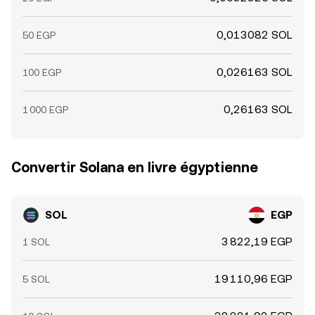
0,013082 SOL
50 EGP
0,026163 SOL
100 EGP
0,26163 SOL
1 000 EGP
Convertir Solana en livre égyptienne
SOL
EGP
3 822,19 EGP
1 SOL
19 110,96 EGP
5 SOL