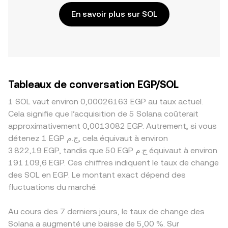
En savoir plus sur SOL
Tableaux de conversation EGP/SOL
1 SOL vaut environ 0,00026163 EGP au taux actuel.
Cela signifie que l’acquisition de 5 Solana coûterait
approximativement 0,0013082 EGP. Autrement, si vous
détenez 1 EGP ج.م, cela équivaut à environ
3 822,19 EGP, tandis que 50 EGP ج.م équivaut à environ
191 109,6 EGP. Ces chiffres indiquent le taux de change
des SOL en EGP. Le montant exact dépend des
fluctuations du marché.
Au cours des 7 derniers jours, le taux de change des
Solana a augmenté une baisse de 5,00 %. Sur