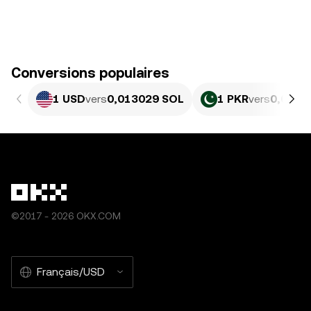
Conversions populaires
1 USD
vers
0,013029 SOL
1 PKR
vers
0,0₄46
©2017 - 2026 OKX.COM
Français/USD