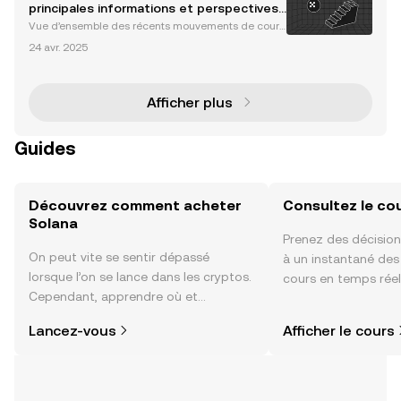
ournable pour la finance décentralisée (DeFi), les
principales informations et perspectives
du marché
Vue d’ensemble des récents mouvements de cours
de Solana Solana (SOL) a connu d’importantes fluct
24 avr. 2025
uations de cours lors des dernières semaines, reflét
ant les tendances générales du marché et les déve
lo
Afficher plus
Guides
Découvrez comment acheter
Consultez le co
Solana
Prenez des décision
On peut vite se sentir dépassé
à un instantané de
lorsque l’on se lance dans les cryptos.
cours en temps réel
Cependant, apprendre où et
sentiment de la co
comment acheter des cryptos est
actualités et bien p
Lancez-vous
Afficher le cours
plus simple que vous ne l’imaginez.
Commencez votre aventure sur
l'application mobile OKX ou
directement ici, sur le site web.