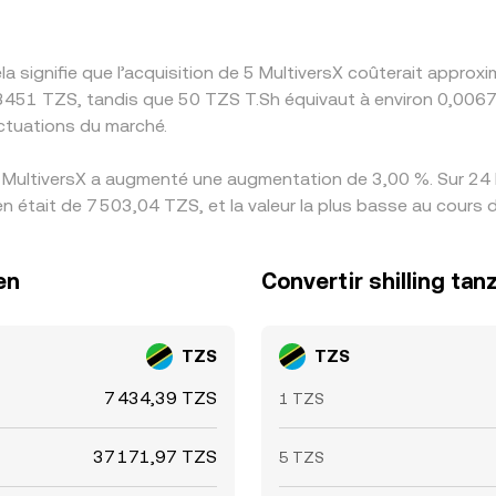
a signifie que l’acquisition de 5 MultiversX coûterait appro
3451 TZS, tandis que 50 TZS T.Sh équivaut à environ 0,0067
ctuations du marché.
s MultiversX a augmenté une augmentation de 3,00 %. Sur 24 
en était de 7 503,04 TZS, et la valeur la plus basse au cours
en
Convertir shilling ta
TZS
TZS
7 434,39 TZS
1 TZS
37 171,97 TZS
5 TZS