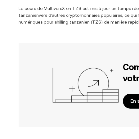
Le cours de
MultiversX
en
TZS
est mis à jour en temps rée
tanzanien
vers d'autres cryptomonnaies populaires, ce qui 
numériques pour
shilling tanzanien
(
TZS
) de manière rapid
Com
votr
En 