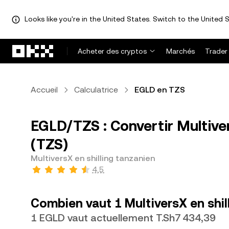
Looks like you're in the United States. Switch to the United S
Aller au contenu principal
Acheter des cryptos
Marchés
Trader
Accueil
Calculatrice
EGLD en TZS
EGLD/TZS : Convertir Multiver
(TZS)
MultiversX en shilling tanzanien
4,5
Combien vaut 1 MultiversX en shil
1 EGLD vaut actuellement T.Sh7 434,39