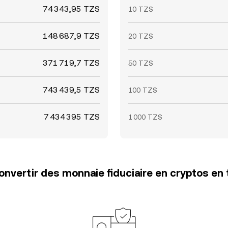
74 343,95 TZS
10 TZS
148 687,9 TZS
20 TZS
371 719,7 TZS
50 TZS
743 439,5 TZS
100 TZS
7 434 395 TZS
1 000 TZS
vertir des monnaie fiduciaire en cryptos en 