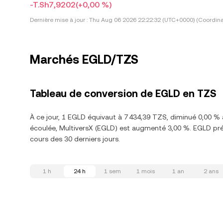
-T.Sh7,9202
(+0,00 %)
Dernière mise à jour :
Thu Aug 06 2026 22:22:32 (UTC+0000) (Coordina
Marchés EGLD/TZS
Tableau de conversion de EGLD en TZS
À ce jour, 1 EGLD équivaut à 7 434,39 TZS, diminué 0,00 %
écoulée, MultiversX (EGLD) est augmenté 3,00 %. EGLD pr
cours des 30 derniers jours.
1 h
24 h
1 sem
1 mois
1 an
2 ans