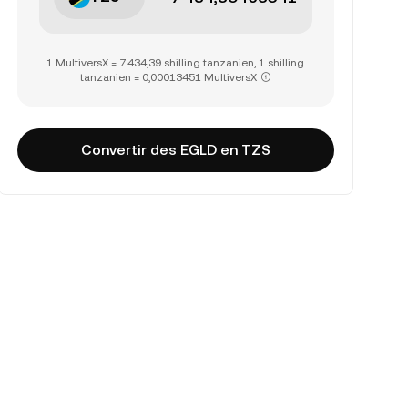
1 MultiversX = 7 434,39 shilling tanzanien, 1 shilling
tanzanien = 0,00013451 MultiversX
Convertir des EGLD en TZS