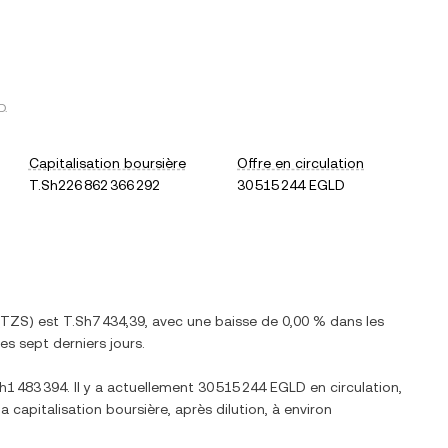
D
.
Capitalisation boursière
Offre en circulation
T.Sh226 862 366 292
30 515 244 EGLD
TZS
) est
T.Sh7 434,39
, avec
une baisse
de
0,00 %
dans les
es sept derniers jours.
h1 483 394
. Il y a actuellement
30 515 244 EGLD
en circulation,
la capitalisation boursière, après dilution, à environ