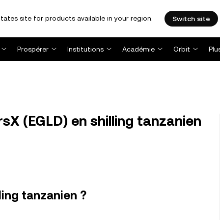
tates site for products available in your region.
Switch site
Prospérer
Institutions
Académie
Orbit
Plu
sX (EGLD) en shilling tanzanien
ling tanzanien ?