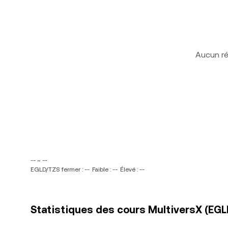
Aucun ré
-- ~ --
EGLD/TZS fermer : --
Faible : --
Élevé : --
Statistiques des cours MultiversX (EGLD