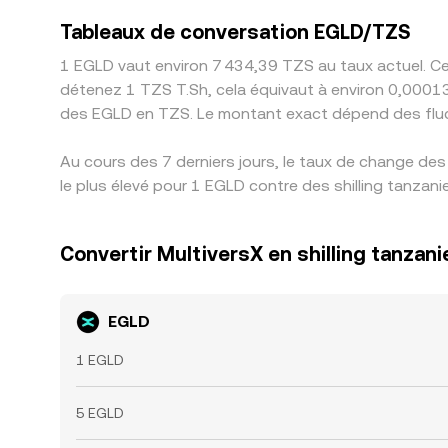
Tableaux de conversation EGLD/TZS
1 EGLD vaut environ 7 434,39 TZS au taux actuel. Cel
détenez 1 TZS T.Sh, cela équivaut à environ 0,0001
des EGLD en TZS. Le montant exact dépend des flu
Au cours des 7 derniers jours, le taux de change de
le plus élevé pour 1 EGLD contre des shilling tanzani
Convertir MultiversX en shilling tanzani
EGLD
1 EGLD
5 EGLD