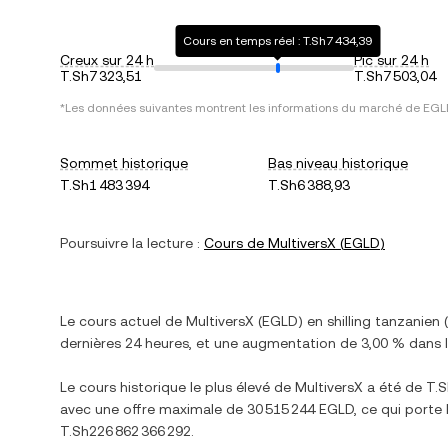
Cours en temps réel : T.Sh7 434,39
Creux sur 24 h
Pic sur 24 h
T.Sh7 323,51
T.Sh7 503,04
*Les données suivantes montrent les informations du marché de
EGL
Sommet historique
Bas niveau historique
T.Sh1 483 394
T.Sh6 388,93
Poursuivre la lecture :
Cours de
MultiversX
(
EGLD
)
Le cours actuel de
MultiversX
(
EGLD
) en
shilling tanzanien
(
dernières 24 heures, et
une augmentation
de
3,00 %
dans l
Le cours historique le plus élevé de
MultiversX
a été de
T.S
avec une offre maximale de
30 515 244 EGLD
, ce qui porte 
T.Sh226 862 366 292
.