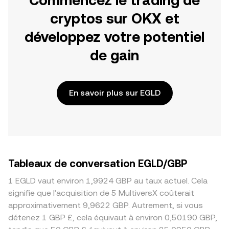
Commencez le trading de
cryptos sur OKX et
développez votre potentiel
de gain
En savoir plus sur EGLD
Tableaux de conversation EGLD/GBP
1 EGLD vaut environ 1,9924 GBP au taux actuel. Cela
signifie que l’acquisition de 5 MultiversX coûterait
approximativement 9,9622 GBP. Autrement, si vous
détenez 1 GBP £, cela équivaut à environ 0,50190 GBP,