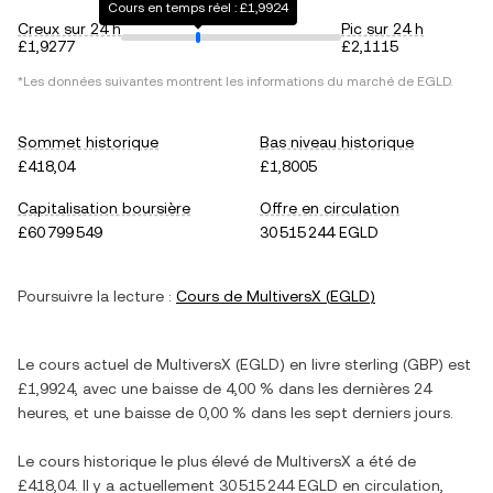
Cours en temps réel : £1,9924
Creux sur 24 h
Pic sur 24 h
£1,9277
£2,1115
*Les données suivantes montrent les informations du marché de
EGLD
.
Sommet historique
Bas niveau historique
£418,04
£1,8005
Capitalisation boursière
Offre en circulation
£60 799 549
30 515 244 EGLD
Poursuivre la lecture :
Cours de
MultiversX
(
EGLD
)
Le cours actuel de
MultiversX
(
EGLD
) en
livre sterling
(
GBP
) est
£1,9924
, avec
une baisse
de
4,00 %
dans les dernières 24
heures, et
une baisse
de
0,00 %
dans les sept derniers jours.
Le cours historique le plus élevé de
MultiversX
a été de
£418,04
. Il y a actuellement
30 515 244 EGLD
en circulation,