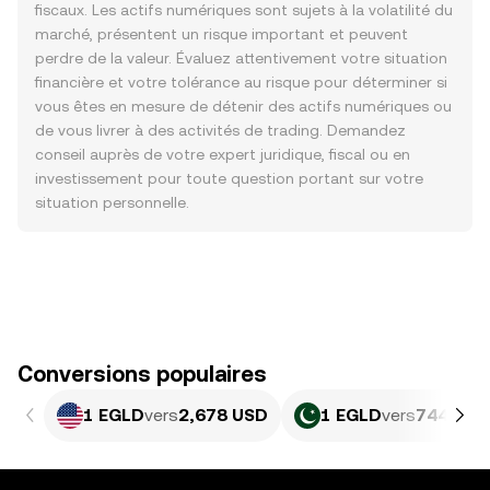
fiscaux. Les actifs numériques sont sujets à la volatilité du
marché, présentent un risque important et peuvent
perdre de la valeur. Évaluez attentivement votre situation
financière et votre tolérance au risque pour déterminer si
vous êtes en mesure de détenir des actifs numériques ou
de vous livrer à des activités de trading. Demandez
conseil auprès de votre expert juridique, fiscal ou en
investissement pour toute question portant sur votre
situation personnelle.
Conversions populaires
1 EGLD
vers
2,678 USD
1 EGLD
vers
744,59 