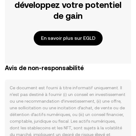
développez votre potentiel
de gain
En savoir plus sur EGLD
Avis de non-responsabilité
Ce document est fourni à titre informatif uniquement. Il
n’est pas destiné à fournir (i) un conseil en investissement
ou une recommandation d’investissement, (ii) une offre,
une sollicitation ou une incitation d’achat, de vente ou de
détention d’actifs numériques, ou (iii) un conseil financier,
comptable, juridique ou fiscal. Les actifs numériques,
dont les stablecoins et les NFT, sont sujets à la volatilité
du marché, impliquent un degré de risque élevé et