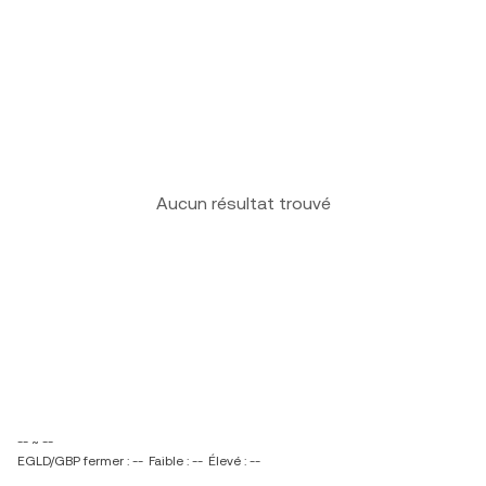
Aucun résultat trouvé
-- ~ --
EGLD/GBP fermer : --
Faible : --
Élevé : --