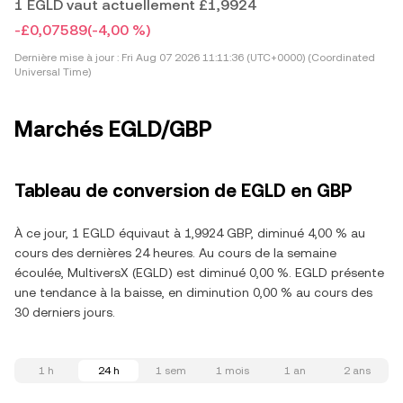
1 EGLD vaut actuellement £1,9924
-£0,07589
(-4,00 %)
Dernière mise à jour :
Fri Aug 07 2026 11:11:36 (UTC+0000) (Coordinated
Universal Time)
Marchés EGLD/GBP
Tableau de conversion de EGLD en GBP
À ce jour, 1 EGLD équivaut à 1,9924 GBP, diminué 4,00 % au
cours des dernières 24 heures. Au cours de la semaine
écoulée, MultiversX (EGLD) est diminué 0,00 %. EGLD présente
une tendance à la baisse, en diminution 0,00 % au cours des
30 derniers jours.
1 h
24 h
1 sem
1 mois
1 an
2 ans