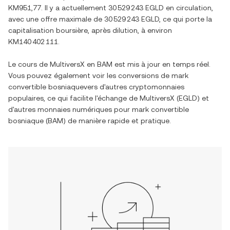
KM951,77
. Il y a actuellement
30 529 243 EGLD
en circulation,
avec une offre maximale de
30 529 243 EGLD
, ce qui porte la
capitalisation boursière, après dilution, à environ
KM140 402 111
.
Le cours de
MultiversX
en
BAM
est mis à jour en temps réel.
Vous pouvez également voir les conversions de
mark
convertible bosniaque
vers d'autres cryptomonnaies
populaires, ce qui facilite l'échange de
MultiversX
(
EGLD
) et
d'autres monnaies numériques pour
mark convertible
bosniaque
(
BAM
) de manière rapide et pratique.