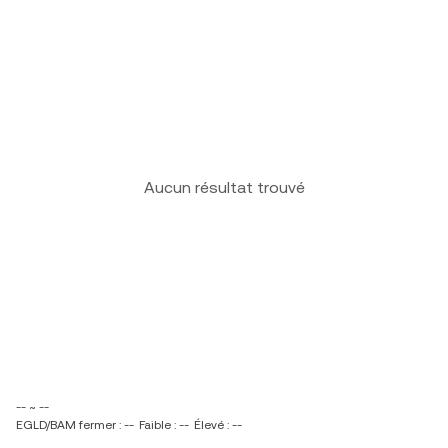
Aucun résultat trouvé
-- ~ --
EGLD/BAM fermer : --
Faible : --
Élevé : --