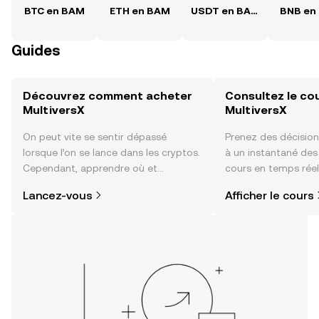
BTC en BAM
ETH en BAM
USDT en BAM
BNB en
Guides
Découvrez comment acheter
Consultez le co
MultiversX
MultiversX
On peut vite se sentir dépassé
Prenez des décision
lorsque l’on se lance dans les cryptos.
à un instantané de
Cependant, apprendre où et
cours en temps réel
comment acheter des cryptos est
sentiment de la co
Lancez-vous
Afficher le cours
plus simple que vous ne l’imaginez.
actualités et bien p
Commencez votre aventure sur
l'application mobile OKX ou
directement ici, sur le site web.