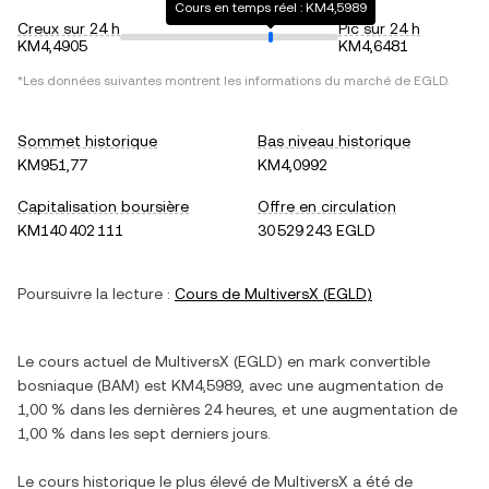
Cours en temps réel : KM4,5989
Creux sur 24 h
Pic sur 24 h
KM4,4905
KM4,6481
*Les données suivantes montrent les informations du marché de
EGLD
.
Sommet historique
Bas niveau historique
KM951,77
KM4,0992
Capitalisation boursière
Offre en circulation
KM140 402 111
30 529 243 EGLD
Poursuivre la lecture :
Cours de
MultiversX
(
EGLD
)
Le cours actuel de
MultiversX
(
EGLD
) en
mark convertible
bosniaque
(
BAM
) est
KM4,5989
, avec
une augmentation
de
1,00 %
dans les dernières 24 heures, et
une augmentation
de
1,00 %
dans les sept derniers jours.
Le cours historique le plus élevé de
MultiversX
a été de