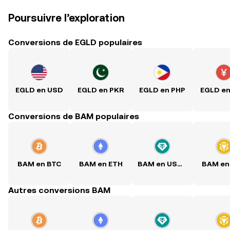
Poursuivre l’exploration
Conversions de EGLD populaires
EGLD en USD
EGLD en PKR
EGLD en PHP
EGLD e
Conversions de BAM populaires
BAM en BTC
BAM en ETH
BAM en USDT
BAM en
Autres conversions BAM