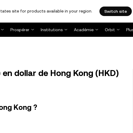
tates site for products available in your region.
Switch site
Prospérer
Institutions
Académie
Orbit
Plu
) en dollar de Hong Kong (HKD)
Hong Kong ?