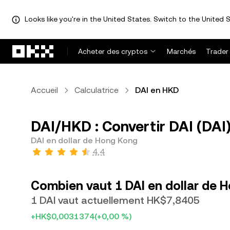
Looks like you're in the United States. Switch to the United S
Aller au contenu principal
Acheter des cryptos
Marchés
Trader
Accueil
Calculatrice
DAI en HKD
DAI/HKD : Convertir DAI (DAI
DAI en dollar de Hong Kong
4,4
Combien vaut 1 DAI en dollar de 
1 DAI vaut actuellement HK$7,8405
+HK$0,0031374
(+0,00 %)