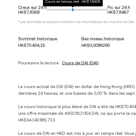
Cours en temps réel : HK$7,8405
Creux sur 24 h
Pic sur 24 h
HK$7,8358
HK$7,8467
*Les données suivantes montrent les informations du marché de
DAI
.
Sommet historique
Bas niveau historique
HK$70 404,15
HK$0,0086280
Poursuivre la lecture :
Cours de
DAI
(
DAI
)
Le cours actuel de
DAI
(
DAI
) en
dollar de Hong Kong
(
HKD
)
dernières 24 heures, et
une baisse
de
0,00 %
dans les sept 
Le cours historique le plus élevé de
DAI
a été de
HK$70 404
une offre maximale de
4 602 812 054 DAI
, ce qui porte la ca
HK$34 140 881 713
.
Le cours de
DAI
en
HKD
est mis à jour en temps réel. Vous