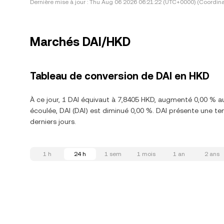
Dernière mise à jour :
Thu Aug 06 2026 06:21:22 (UTC+0000) (Coordina
Marchés DAI/HKD
Tableau de conversion de DAI en HKD
À ce jour, 1 DAI équivaut à 7,8405 HKD, augmenté 0,00 % a
écoulée, DAI (DAI) est diminué 0,00 %. DAI présente une te
derniers jours.
1 h
24 h
1 sem
1 mois
1 an
2 ans