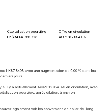
Capitalisation boursière
Offre en circulation
HK$34 140 881 713
4 602 812 054 DAI
 est
HK$7,8405
, avec
une augmentation
de
0,00 %
dans les
derniers jours.
,15
. Il y a actuellement
4 602 812 054 DAI
en circulation, avec
pitalisation boursière, après dilution, à environ
 pouvez également voir les conversions de
dollar de Hong