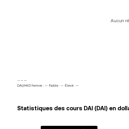
Aucun ré
-- ~ --
DAI/HKD fermer : --
Faible : --
Élevé : --
Statistiques des cours DAI (DAI) en dol