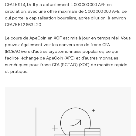
CFA15 914,15
. Il y a actuellement
1 000 000 000 APE
en
circulation, avec une offre maximale de
1 000 000 000 APE
, ce
qui porte la capitalisation boursière, après dilution, à environ
CFA75 512 663 120
.
Le cours de
ApeCoin
en
XOF
est mis à jour en temps réel. Vous
pouvez également voir les conversions de
franc CFA
(BCEAO)
vers d'autres cryptomonnaies populaires, ce qui
facilite l'échange de
ApeCoin
(
APE
) et d'autres monnaies
numériques pour
franc CFA (BCEAO)
(
XOF
) de manière rapide
et pratique.