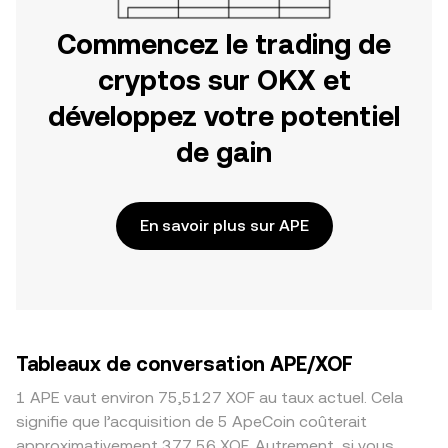
Commencez le trading de
cryptos sur OKX et
développez votre potentiel
de gain
En savoir plus sur APE
Tableaux de conversation APE/XOF
1 APE vaut environ 75,5127 XOF au taux actuel. Cela
signifie que l’acquisition de 5 ApeCoin coûterait
approximativement 377,56 XOF. Autrement, si vous