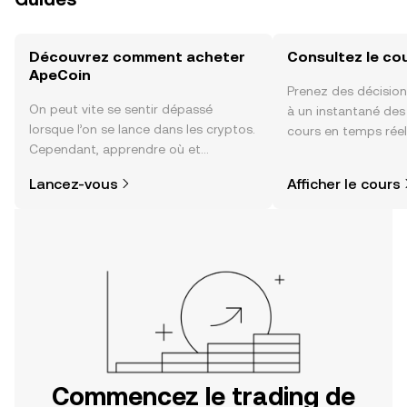
Découvrez comment acheter
Consultez le co
ApeCoin
Prenez des décision
On peut vite se sentir dépassé
à un instantané de
lorsque l’on se lance dans les cryptos.
cours en temps rée
Cependant, apprendre où et
sentiment de la co
comment acheter des cryptos est
actualités et bien p
Lancez-vous
Afficher le cours
plus simple que vous ne l’imaginez.
Commencez votre aventure sur
l'application mobile OKX ou
directement ici, sur le site web.
Commencez le trading de