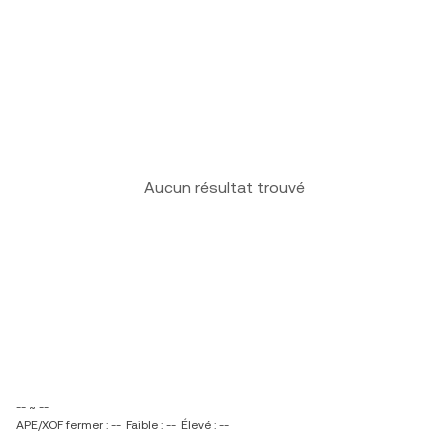
Aucun résultat trouvé
-- ~ --
APE/XOF fermer : --
Faible : --
Élevé : --