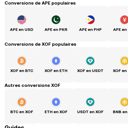
Conversions de APE populaires
APE en USD
APE en PKR
APE en PHP
APE en
Conversions de XOF populaires
XOF en BTC
XOF en ETH
XOF en USDT
XOF en
Autres conversions XOF
BTC en XOF
ETH en XOF
USDT en XOF
BNB en
Guides