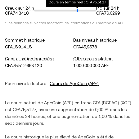
Cours en temps réel : CFA75,5127
Creux sur 24 h
Pic sur 24 h
CFA74,3418
CFA76,0299
*Les données suivantes montrent les informations du marché de
APE
.
Sommet historique
Bas niveau historique
CFA15 914,15
CFA45,9578
Capitalisation boursière
Offre en circulation
CFA75 512 663 120
1 000 000 000 APE
Poursuivre la lecture :
Cours de
ApeCoin
(
APE
)
Le cours actuel de
ApeCoin
(
APE
) en
franc CFA (BCEAO)
(
XOF
)
est
CFA75,5127
, avec
une augmentation
de
0,00 %
dans les
dernières 24 heures, et
une augmentation
de
1,00 %
dans les
sept derniers jours.
Le cours historique le plus élevé de
ApeCoin
a été de