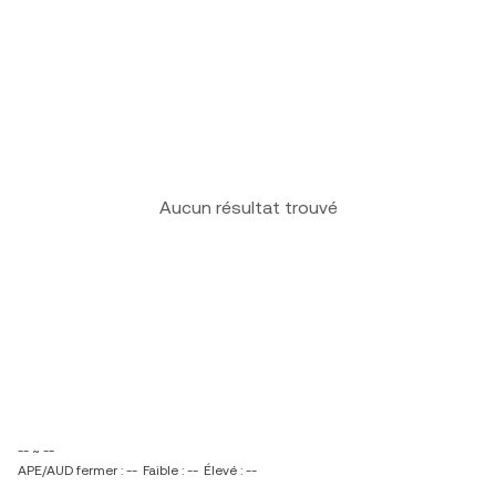
Aucun résultat trouvé
-- ~ --
APE/AUD fermer : --
Faible : --
Élevé : --