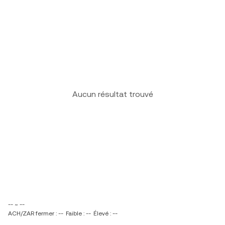
Aucun résultat trouvé
-- ~ --
ACH/ZAR fermer : --
Faible : --
Élevé : --