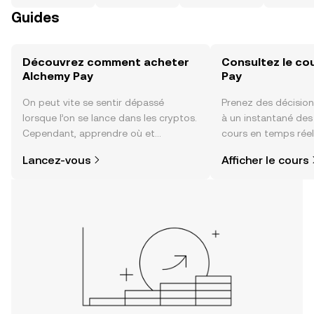
Guides
Découvrez comment acheter
Consultez le co
Alchemy Pay
Pay
On peut vite se sentir dépassé
Prenez des décision
lorsque l’on se lance dans les cryptos.
à un instantané de
Cependant, apprendre où et
cours en temps réel
comment acheter des cryptos est
du sentiment de la
Lancez-vous
Afficher le cours
plus simple que vous ne l’imaginez.
actualités et bien p
Commencez votre aventure sur
l'application mobile OKX ou
directement ici, sur le site web.