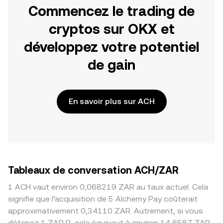
Commencez le trading de
cryptos sur OKX et
développez votre potentiel
de gain
En savoir plus sur ACH
Tableaux de conversation ACH/ZAR
1 ACH vaut environ 0,068219 ZAR au taux actuel. Cela
signifie que l’acquisition de 5 Alchemy Pay coûterait
approximativement 0,34110 ZAR. Autrement, si vous
détenez 1 ZAR R, cela équivaut à environ 14,6587 ZAR,