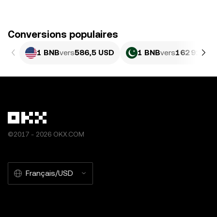
Conversions populaires
1 BNB
vers
586,5 USD
1 BNB
vers
162 912,1
©2017 - 2026 OKX.COM
Français/USD