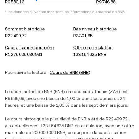
R9 580,16
R9 746,88
*Les données suivantes montrent les informations du marché de
BNB
.
Sommet historique
Bas niveau historique
R22 499,72
R3 301,65
Capitalisation boursière
Offre en circulation
R1 276 608 636 991
133 164 625 BNB
Poursuivre la lecture :
Cours de
BNB
(
BNB
)
Le cours actuel de
BNB
(
BNB
) en
rand sud-africain
(
ZAR
) est
R9 586,69
, avec
une baisse
de
1,00 %
dans les dernières 24
heures, et
une baisse
de
1,00 %
dans les sept derniers jours.
Le cours historique le plus élevé de
BNB
a été de
R22 499,72
. Il
y a actuellement
133 164 625 BNB
en circulation, avec une offre
maximale de
200 000 000 BNB
, ce qui porte la capitalisation