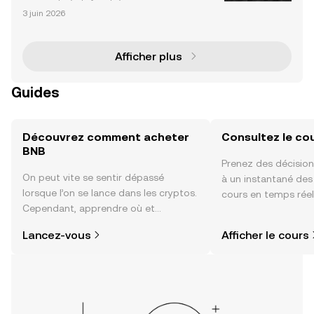
sur OKX en Europe
à effet de levier conformes au cadre MiFID d'OKX d
3 juin 2026
estinés aux traders éligibles dans les 30 pays de l'E
EE. Ils offrent un effet de levier jusqu'à 1
Afficher plus
Guides
Découvrez comment acheter
Consultez le co
BNB
Prenez des décision
On peut vite se sentir dépassé
à un instantané de
lorsque l’on se lance dans les cryptos.
cours en temps réel
Cependant, apprendre où et
sentiment de la co
comment acheter des cryptos est
actualités et bien p
Lancez-vous
Afficher le cours
plus simple que vous ne l’imaginez.
Commencez votre aventure sur
l'application mobile OKX ou
directement ici, sur le site web.