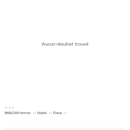
Aucun résultat trouvé
-- ~ --
BNB/ZAR fermer : --
Faible : --
Élevé : --