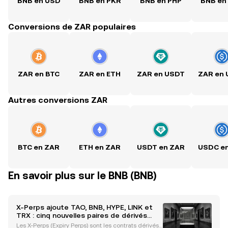
BNB en USD
BNB en PKR
BNB en PHP
BNB en
Conversions de ZAR populaires
ZAR en BTC
ZAR en ETH
ZAR en USDT
ZAR en
Autres conversions ZAR
BTC en ZAR
ETH en ZAR
USDT en ZAR
USDC e
En savoir plus sur le BNB (BNB)
X-Perps ajoute TAO, BNB, HYPE, LINK et
TRX : cinq nouvelles paires de dérivés
crypto régulés MiFID désormais en ligne
Les X-Perps (Expiry Perps) sont les contrats dérivés