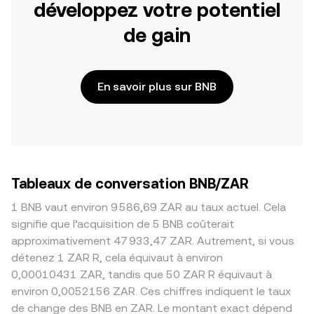
développez votre potentiel
de gain
En savoir plus sur BNB
Tableaux de conversation BNB/ZAR
1 BNB vaut environ 9 586,69 ZAR au taux actuel. Cela
signifie que l’acquisition de 5 BNB coûterait
approximativement 47 933,47 ZAR. Autrement, si vous
détenez 1 ZAR R, cela équivaut à environ
0,00010431 ZAR, tandis que 50 ZAR R équivaut à
environ 0,0052156 ZAR. Ces chiffres indiquent le taux
de change des BNB en ZAR. Le montant exact dépend