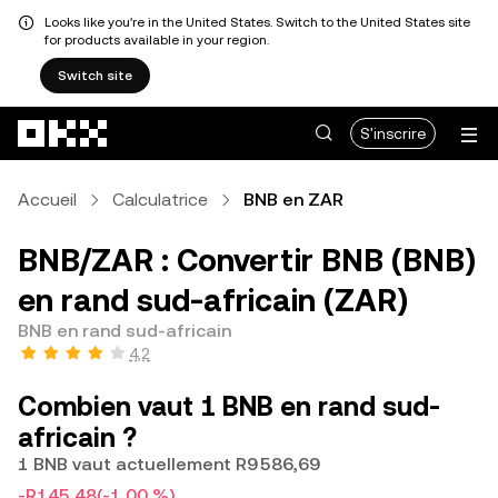
Looks like you're in the United States. Switch to the United States site
for products available in your region.
Switch site
Aller au contenu principal
S'inscrire
Accueil
Calculatrice
BNB en ZAR
BNB/ZAR : Convertir BNB (BNB)
en rand sud-africain (ZAR)
BNB en rand sud-africain
4,2
Combien vaut 1 BNB en rand sud-
africain ?
1 BNB vaut actuellement R9 586,69
-R145,48
(-1,00 %)