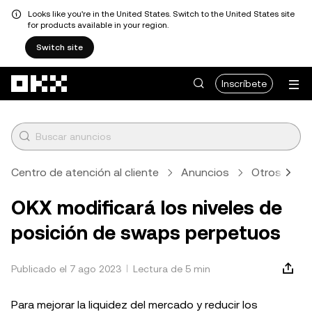
Looks like you're in the United States. Switch to the United States site
for products available in your region.
Switch site
Pasar al contenido principal
Inscríbete
Centro de atención al cliente
Anuncios
Otros
A
OKX modificará los niveles de
posición de swaps perpetuos
Publicado el 7 ago 2023
Lectura de 5 min
Para mejorar la liquidez del mercado y reducir los