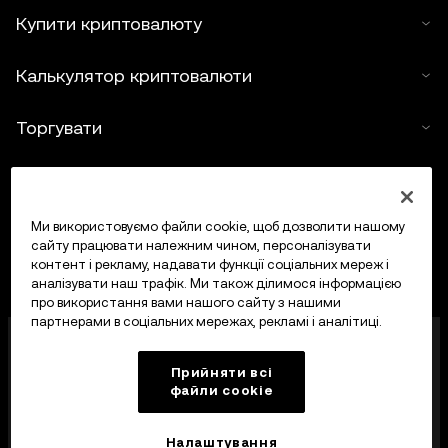
Купити криптовалюту
Калькулятор криптовалюти
Торгувати
Ми використовуємо файли cookie, щоб дозволити нашому
сайту працювати належним чином, персоналізувати
контент і рекламу, надавати функції соціальних мереж і
аналізувати наш трафік. Ми також ділимося інформацією
про використання вами нашого сайту з нашими
партнерами в соціальних мережах, рекламі і аналітиці.
OKX Europe Limited, що працює під торговою
назвою OKX, тепер є криптоактивною торгівельною
Прийняти всі
платформою, авторизованою Управлінням
файли сookie
фінансових послуг Мальти (MFSA) як постачальник
криптоактивних послуг відповідно до статті 28
Закону про криптоактиви (розділ 647
Налаштування