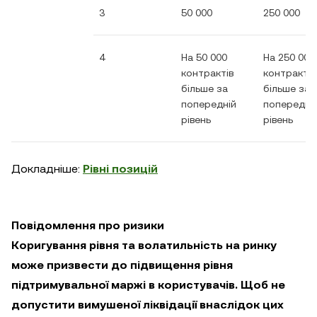
3
50 000
250 000
4
На 50 000
На 250 000
контрактів
контрактів
більше за
більше за
попередній
попередні
рівень
рівень
Докладніше:
Рівні позицій
Повідомлення про ризики
Коригування рівня та волатильність на ринку
може призвести до підвищення рівня
підтримувальної маржі в користувачів. Щоб не
допустити вимушеної ліквідації внаслідок цих