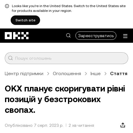
Looks like you're in the United States. Switch to the United States site
for products available in your region.
Switch site
Перейти до основного вмісту
Зареєструватись
Центр підтримки
Оголошення
Інше
Стаття
OKX планує скоригувати рівні
позицій у безстрокових
свопах.
Опубліковано 7 серп. 2023 р.
2 хв читання