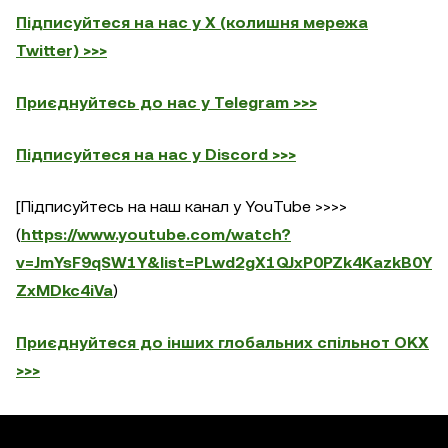
Підписуйтеся на нас у X (колишня мережа
Twitter) >>>
Приєднуйтесь до нас у Telegram >>>
Підписуйтеся на нас у Discord >>>
[Підписуйтесь на наш канал у YouTube >>>>
(
https://www.youtube.com/watch?
v=JmYsF9qSW1Y&list=PLwd2gX1QJxP0PZk4KazkB0Y
ZxMDkc4iVa
)
Приєднуйтеся до інших глобальних спільнот OKX
>>>