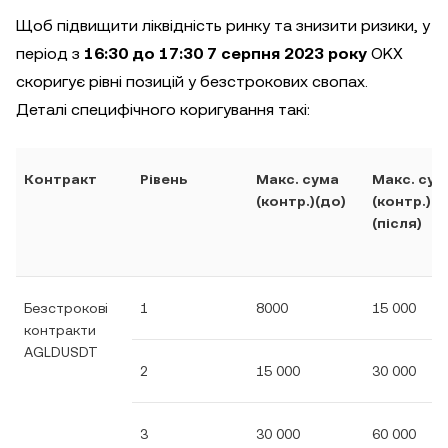
Щоб підвищити ліквідність ринку та знизити ризики, у
період з
16:30 до 17:30 7 серпня 2023 року
OKX
скоригує рівні позицій у безстрокових свопах.
Деталі специфічного коригування такі:
Контракт
Рівень
Макс. сума
Макс. сум
(контр.)(до)
(контр.)
(після)
Безстрокові
1
8000
15 000
контракти
AGLDUSDT
2
15 000
30 000
3
30 000
60 000