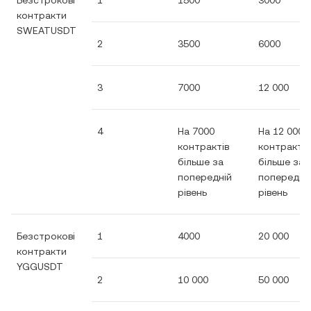
Безстрокові
1
1500
3000
контракти
SWEATUSDT
2
3500
6000
3
7000
12 000
4
На 7000
На 12 000
контрактів
контрактів
більше за
більше за
попередній
попередні
рівень
рівень
Безстрокові
1
4000
20 000
контракти
YGGUSDT
2
10 000
50 000