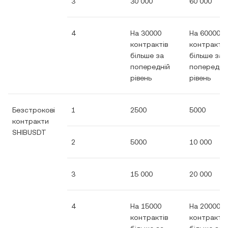
3
30 000
60 000
4
На 30000
На 60000
контрактів
контрактів
більше за
більше за
попередній
попередні
рівень
рівень
Безстрокові
1
2500
5000
контракти
SHIBUSDT
2
5000
10 000
3
15 000
20 000
4
На 15000
На 20000
контрактів
контрактів