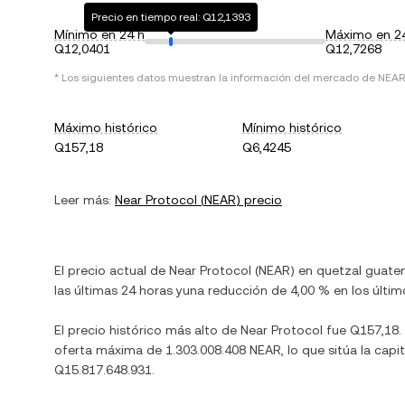
Precio en tiempo real: Q12,1393
Mínimo en 24 h
Máximo en 2
Q12,0401
Q12,7268
* Los siguientes datos muestran la información del mercado de
NEAR
Máximo histórico
Mínimo histórico
Q157,18
Q6,4245
Leer más:
Near Protocol
(
NEAR
) precio
El precio actual de
Near Protocol
(
NEAR
) en
quetzal guate
las últimas 24 horas y
una reducción
de
4,00 %
en los último
El precio histórico más alto de
Near Protocol
fue
Q157,18
.
oferta máxima de
1.303.008.408 NEAR
, lo que sitúa la ca
Q15.817.648.931
.