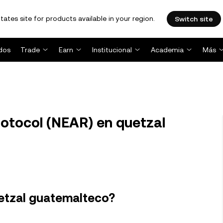
tates site for products available in your region.
Switch site
dos
Trade
Earn
Institucional
Academia
Más
otocol (NEAR) en quetzal
uetzal guatemalteco?