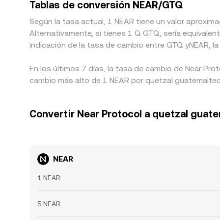
Tablas de conversión NEAR/GTQ
Según la tasa actual, 1 NEAR tiene un valor aproxim
Alternativamente, si tienes 1 Q GTQ, sería equiva
indicación de la tasa de cambio entre GTQ yNEAR, la
En los últimos 7 días, la tasa de cambio de Near Pro
cambio más alto de 1 NEAR por quetzal guatemalteco
Convertir Near Protocol a quetzal guat
NEAR
1 NEAR
5 NEAR