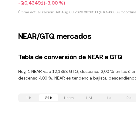
-Q0,43491
(-3,00 %)
Última actualización:
Sat Aug 08 2026 08:09:33 (UTC+0000) (Coordina
NEAR/GTQ mercados
Tabla de conversión de NEAR a GTQ
Hoy, 1 NEAR vale 12,1393 GTQ, descenso 3,00 % en las últi
descenso 4,00 %. NEAR es tendencia bajista, descendiendo 
1 h
24 h
1 sem
1 M
1 a
2 a