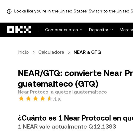
Looks like you're in the United States. Switch to the United S
Pasar al contenido principal
Comprar criptos
Depositar
Merca
Inicio
Calculadora
NEAR a GTQ
NEAR/GTQ: convierte Near Pr
guatemalteco (GTQ)
Near Protocol a quetzal guatemalteco
4,5
¿Cuánto es 1 Near Protocol en q
1 NEAR vale actualmente Q12,1393