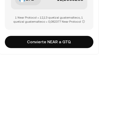
1 Near Protocol = 12,13 quetzal guatemalteco, 1
quetzal guatemalteco = 0,082377 Near Protocol
Convierte NEAR a GTQ