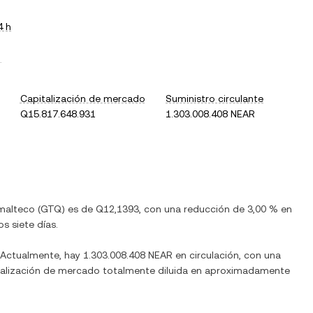
4 h
.
Capitalización de mercado
Suministro circulante
Q15.817.648.931
1.303.008.408 NEAR
malteco
(
GTQ
) es de
Q12,1393
, con
una reducción
de
3,00 %
en
s siete días.
 Actualmente, hay
1.303.008.408 NEAR
en circulación, con una
pitalización de mercado totalmente diluida en aproximadamente