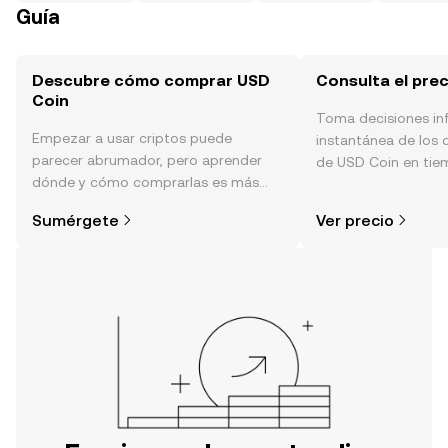
Guía
Descubre cómo comprar USD
Consulta el pre
Coin
Toma decisiones i
Empezar a usar criptos puede
instantánea de los 
parecer abrumador, pero aprender
de USD Coin en tiem
dónde y cómo comprarlas es más
sentimiento de la c
simple de lo que piensas. Comienza
noticias y más.
Sumérgete
Ver precio
tu aventura en la aplicación móvil de
OKX o aquí mismo en la página web.