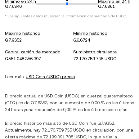
Mínimo en 24 h
Máximo en 24 h
Q7,6346
Q7,6361
* Los siguientes datos muestran la información del mercado de
USDC
.
Máximo histórico
Mínimo histórico
Q7,9352
Q6,6724
Capitalización de mercado
Suministro circulante
Q551.048.356.397
72.170.759.735 USDC
Leer más:
USD Coin
(
USDC
) precio
El precio actual de
USD Coin
(
USDC
) en
quetzal guatemalteco
(
GTQ
) es de
Q7,6353
, con
un aumento
de
0,00 %
en las últimas
24 horas y
una reducción
de
0,00 %
en los últimos siete días.
El precio histórico más alto de
USD Coin
fue
Q7,9352
.
Actualmente, hay
72.170.759.735 USDC
en circulación, con una
oferta máxima de
72.199.391.708 USDC
, lo que sitúa la