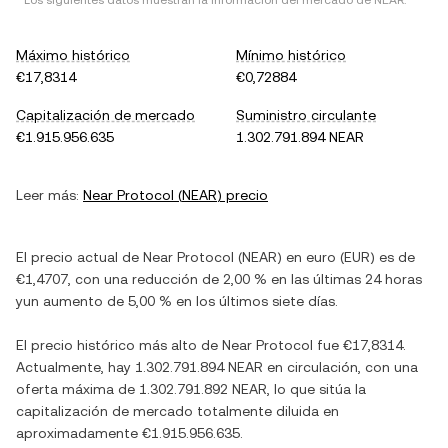
* Los siguientes datos muestran la información del mercado de
NEAR
.
Máximo histórico
Mínimo histórico
€17,8314
€0,72884
Capitalización de mercado
Suministro circulante
€1.915.956.635
1.302.791.894 NEAR
Leer más:
Near Protocol
(
NEAR
) precio
El precio actual de
Near Protocol
(
NEAR
) en
euro
(
EUR
) es de
€1,4707
, con
una reducción
de
2,00 %
en las últimas 24 horas
y
un aumento
de
5,00 %
en los últimos siete días.
El precio histórico más alto de
Near Protocol
fue
€17,8314
.
Actualmente, hay
1.302.791.894 NEAR
en circulación, con una
oferta máxima de
1.302.791.892 NEAR
, lo que sitúa la
capitalización de mercado totalmente diluida en
aproximadamente
€1.915.956.635
.