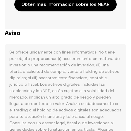
Obtén más información sobre los NEAR
Aviso
Se ofrece únicamente con fines informativos. No tiene
por objeto proporcionar (i) asesoramiento en materia de
inversión o una recomendación de inversión; (ii) una
oferta o solicitud de compra, venta o holding de activos
digitales; ni (iii) asesoramiento financiero, contable,
jurídico o fiscal. Los activos digitales, incluidas las
stablecoins y los NFT, están sujetos a la volatilidad del
mercado, implican un alto grado de riesgo y pueden
llegar a perder todo su valor. Analiza cuidadosamente si
el trading o el holding de activos digitales son adecuados
para tu situación financiera y tolerancia al riesgo.
Consulta con un asesor legal, fiscal o de inversiones si
tienes dudas sobre tu situación en particular. Algunos