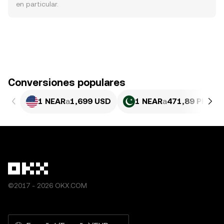
en particular.
Conversiones populares
1 NEAR
a
1,699 USD
1 NEAR
a
471,89 PKR
©2017 - 2026 OKX.COM