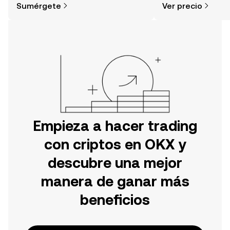
Sumérgete
Ver precio
tu aventura en la aplicación móvil de
noticias y más.
OKX o aquí mismo en la página web.
Empieza a hacer trading
con criptos en OKX y
descubre una mejor
manera de ganar más
beneficios