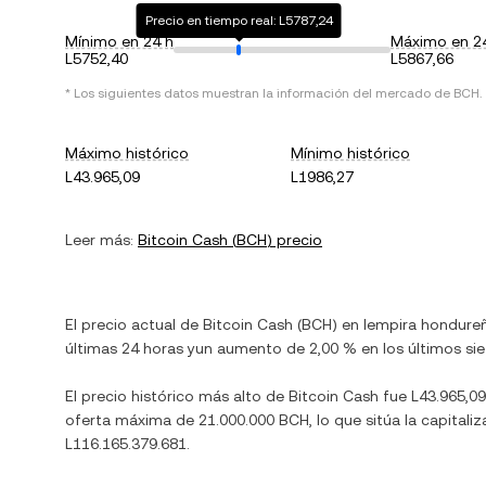
Precio en tiempo real: L5787,24
Mínimo en 24 h
Máximo en 2
L5752,40
L5867,66
* Los siguientes datos muestran la información del mercado de
BCH
.
Máximo histórico
Mínimo histórico
L43.965,09
L1986,27
Leer más:
Bitcoin Cash
(
BCH
) precio
El precio actual de
Bitcoin Cash
(
BCH
) en
lempira hondure
últimas 24 horas y
un aumento
de
2,00 %
en los últimos sie
El precio histórico más alto de
Bitcoin Cash
fue
L43.965,09
oferta máxima de
21.000.000 BCH
, lo que sitúa la capit
L116.165.379.681
.