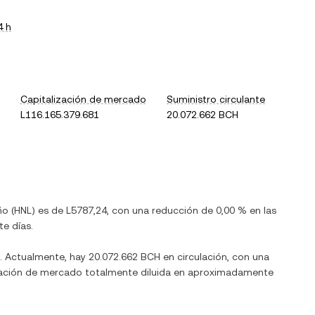
4 h
Capitalización de mercado
Suministro circulante
L116.165.379.681
20.072.662 BCH
ño
(
HNL
) es de
L5787,24
, con
una reducción
de
0,00 %
en las
te días.
. Actualmente, hay
20.072.662 BCH
en circulación, con una
alización de mercado totalmente diluida en aproximadamente