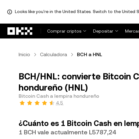
Looks like you're in the United States. Switch to the United S
Pasar al contenido principal
Comprar criptos
Depositar
Merca
Inicio
Calculadora
BCH a HNL
BCH/HNL: convierte Bitcoin C
hondureño (HNL)
Bitcoin Cash a lempira hondureño
4,5
¿Cuánto es 1 Bitcoin Cash en lem
1 BCH vale actualmente L5787,24