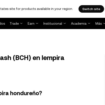
tates site for products available in your region.
Switch site
dos
Trade
Earn
Institucional
Academia
Más
ash (BCH) en lempira
pira hondureño?