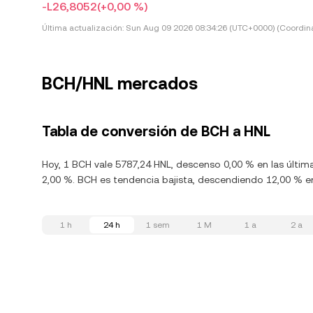
-L26,8052
(+0,00 %)
Última actualización:
Sun Aug 09 2026 08:34:26 (UTC+0000) (Coordina
BCH/HNL mercados
Tabla de conversión de BCH a HNL
Hoy, 1 BCH vale 5787,24 HNL, descenso 0,00 % en las últim
2,00 %. BCH es tendencia bajista, descendiendo 12,00 % en
1 h
24 h
1 sem
1 M
1 a
2 a