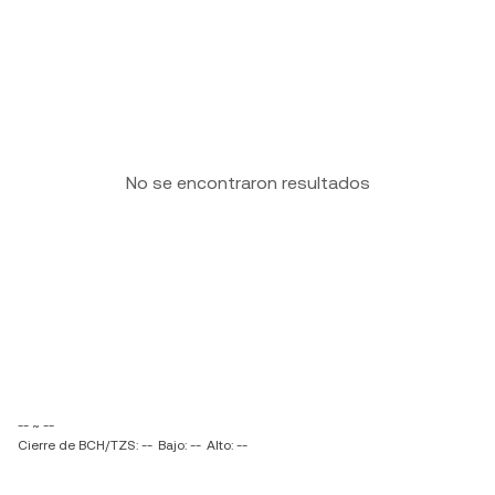
No se encontraron resultados
-- ~ --
Cierre de BCH/TZS: --
Bajo: --
Alto: --