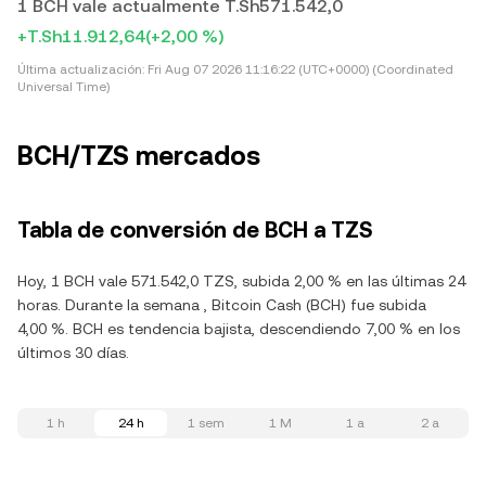
1 BCH vale actualmente T.Sh571.542,0
+T.Sh11.912,64
(+2,00 %)
Última actualización:
Fri Aug 07 2026 11:16:22 (UTC+0000) (Coordinated
Universal Time)
BCH/TZS mercados
Tabla de conversión de BCH a TZS
Hoy, 1 BCH vale 571.542,0 TZS, subida 2,00 % en las últimas 24
horas. Durante la semana , Bitcoin Cash (BCH) fue subida
4,00 %. BCH es tendencia bajista, descendiendo 7,00 % en los
últimos 30 días.
1 h
24 h
1 sem
1 M
1 a
2 a