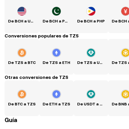
De BCH a USD
De BCH a PKR
De BCH a PHP
Conversiones populares de TZS
De TZS a BTC
De TZS a ETH
De TZS a USDT
Otras conversiones de TZS
De BTC a TZS
De ETH a TZS
De USDT a TZS
Guía