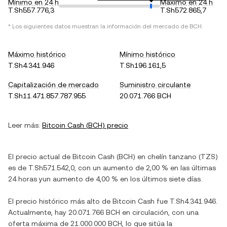
Mínimo en 24 h
Máximo en 24 h
T.Sh557.776,3
T.Sh572.865,7
* Los siguientes datos muestran la información del mercado de
BCH
.
Máximo histórico
Mínimo histórico
T.Sh4.341.946
T.Sh196.161,5
Capitalización de mercado
Suministro circulante
T.Sh11.471.857.787.955
20.071.766 BCH
Leer más:
Bitcoin Cash
(
BCH
) precio
El precio actual de
Bitcoin Cash
(
BCH
) en
chelín tanzano
(
TZS
)
es de
T.Sh571.542,0
, con
un aumento
de
2,00 %
en las últimas
24 horas y
un aumento
de
4,00 %
en los últimos siete días.
El precio histórico más alto de
Bitcoin Cash
fue
T.Sh4.341.946
.
Actualmente, hay
20.071.766 BCH
en circulación, con una
oferta máxima de
21.000.000 BCH
, lo que sitúa la