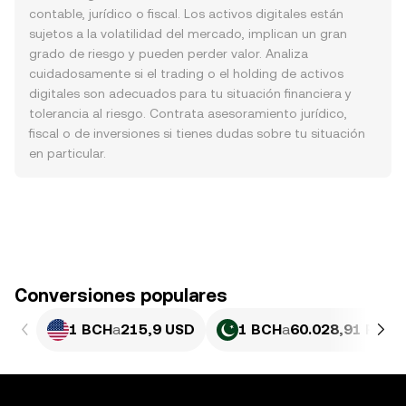
contable, jurídico o fiscal. Los activos digitales están
sujetos a la volatilidad del mercado, implican un gran
grado de riesgo y pueden perder valor. Analiza
cuidadosamente si el trading o el holding de activos
digitales son adecuados para tu situación financiera y
tolerancia al riesgo. Contrata asesoramiento jurídico,
fiscal o de inversiones si tienes dudas sobre tu situación
en particular.
Conversiones populares
1 BCH
a
215,9 USD
1 BCH
a
60.028,91 PKR