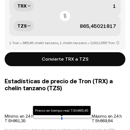
TRX
TZS
1 Tron = 865,45 chelín tanzano, 1 chelín tanzano = 0,0011555 Tron
Convierte TRX a TZS
Estadísticas de precio de Tron (TRX) a
chelín tanzano (TZS)
Precio en tiempo real: T.Sh865,45
Mínimo en 24 h
Máximo en 24 h
T.Sh861,35
T.Sh869,84