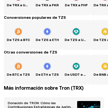
De TRX a USD
De TRX a PKR
De TRX a PHP
Conversiones populares de TZS
De TZS a BTC
De TZS a ETH
De TZS a USDT
Otras conversiones de TZS
De BTC a TZS
De ETH a TZS
De USDT a TZS
Más información sobre Tron (TRX)
Donación de TRON: Cómo las
Contribuciones Estratégicas de Justin