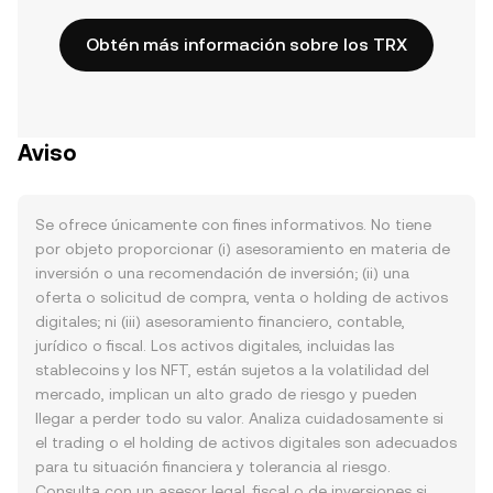
Obtén más información sobre los TRX
Aviso
Se ofrece únicamente con fines informativos. No tiene
por objeto proporcionar (i) asesoramiento en materia de
inversión o una recomendación de inversión; (ii) una
oferta o solicitud de compra, venta o holding de activos
digitales; ni (iii) asesoramiento financiero, contable,
jurídico o fiscal. Los activos digitales, incluidas las
stablecoins y los NFT, están sujetos a la volatilidad del
mercado, implican un alto grado de riesgo y pueden
llegar a perder todo su valor. Analiza cuidadosamente si
el trading o el holding de activos digitales son adecuados
para tu situación financiera y tolerancia al riesgo.
Consulta con un asesor legal, fiscal o de inversiones si