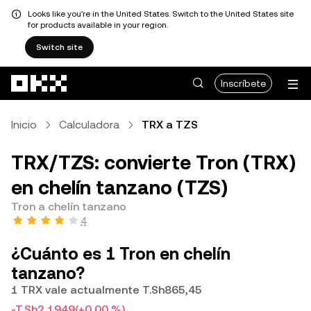
Looks like you're in the United States. Switch to the United States site
for products available in your region.
Switch site
Pasar al contenido principal
Inscríbete
Inicio
Calculadora
TRX a TZS
TRX/TZS: convierte Tron (TRX)
en chelín tanzano (TZS)
Tron a chelín tanzano
4
¿Cuánto es 1 Tron en chelín
tanzano?
1 TRX vale actualmente T.Sh865,45
-T.Sh2,1949
(+0,00 %)