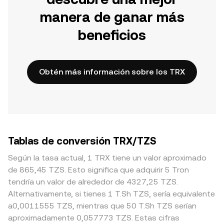
manera de ganar más
beneficios
Obtén más información sobre los TRX
Tablas de conversión TRX/TZS
Según la tasa actual, 1 TRX tiene un valor aproximado
de 865,45 TZS. Esto significa que adquirir 5 Tron
tendría un valor de alrededor de 4327,25 TZS.
Alternativamente, si tienes 1 T.Sh TZS, sería equivalente
a0,0011555 TZS, mientras que 50 T.Sh TZS serían
aproximadamente 0,057773 TZS. Estas cifras