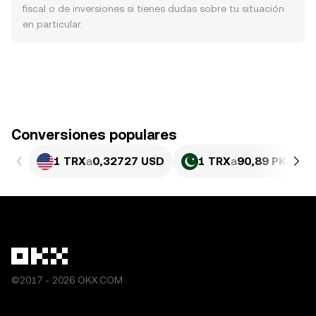
fiscal o de inversiones si tienes dudas sobre tu situación
en particular.
Conversiones populares
1 TRX
a
0,32727 USD
1 TRX
a
90,89 PKR
©2017 - 2026 OKX.COM