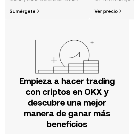
simple de lo que piensas. Comienza
sentimiento de la c
Sumérgete
Ver precio
tu aventura en la aplicación móvil de
noticias y más.
OKX o aquí mismo en la página web.
Empieza a hacer trading
con criptos en OKX y
descubre una mejor
manera de ganar más
beneficios