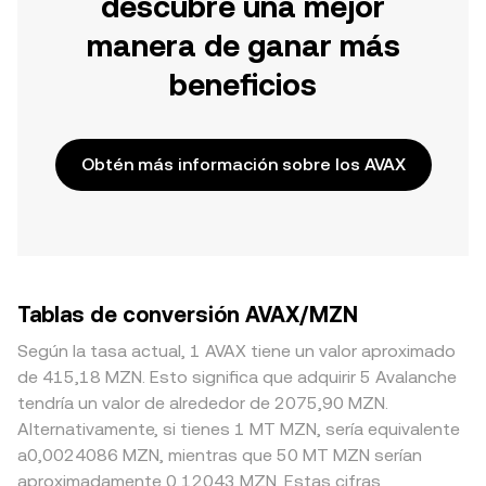
descubre una mejor
manera de ganar más
beneficios
Obtén más información sobre los AVAX
Tablas de conversión AVAX/MZN
Según la tasa actual, 1 AVAX tiene un valor aproximado
de 415,18 MZN. Esto significa que adquirir 5 Avalanche
tendría un valor de alrededor de 2075,90 MZN.
Alternativamente, si tienes 1 MT MZN, sería equivalente
a0,0024086 MZN, mientras que 50 MT MZN serían
aproximadamente 0,12043 MZN. Estas cifras