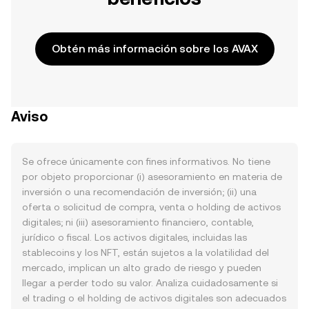
Obtén más información sobre los AVAX
Aviso
Se ofrece únicamente con fines informativos. No tiene
por objeto proporcionar (i) asesoramiento en materia de
inversión o una recomendación de inversión; (ii) una
oferta o solicitud de compra, venta o holding de activos
digitales; ni (iii) asesoramiento financiero, contable,
jurídico o fiscal. Los activos digitales, incluidas las
stablecoins y los NFT, están sujetos a la volatilidad del
mercado, implican un alto grado de riesgo y pueden
llegar a perder todo su valor. Analiza cuidadosamente si
el trading o el holding de activos digitales son adecuados