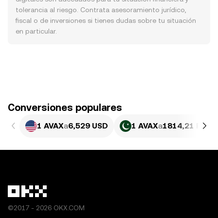
tolerancia al riesgo. Contrata asesoramiento jurídico,
fiscal o de inversiones si tienes dudas sobre tu situación
en particular.
Conversiones populares
1 AVAX
a
6,529 USD
1 AVAX
a
1814,21 PKR
©2017 - 2026 OKX.COM