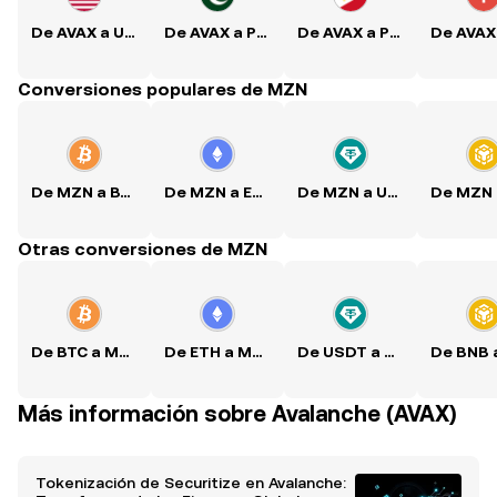
De AVAX a USD
De AVAX a PKR
De AVAX a PHP
Conversiones populares de MZN
De MZN a BTC
De MZN a ETH
De MZN a USDT
Otras conversiones de MZN
De BTC a MZN
De ETH a MZN
De USDT a MZN
Más información sobre Avalanche (AVAX)
Tokenización de Securitize en Avalanche: