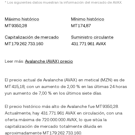
* Los siguientes datos muestran la información del mercado de
AVAX
.
Máximo histórico
Mínimo histórico
MT9350,28
MT174,87
Capitalización de mercado
Suministro circulante
MT179.262.733.160
431.771.961 AVAX
Leer más:
Avalanche
(
AVAX
) precio
El precio actual de
Avalanche
(
AVAX
) en
metical
(
MZN
) es de
MT415,18
, con
un aumento
de
2,00 %
en las últimas 24 horas
y
un aumento
de
7,00 %
en los últimos siete días.
El precio histórico más alto de
Avalanche
fue
MT9350,28
.
Actualmente, hay
431.771.961 AVAX
en circulación, con una
oferta máxima de
720.000.000 AVAX
, lo que sitúa la
capitalización de mercado totalmente diluida en
aproximadamente
MT179.262.733.160
.