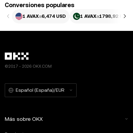
Conversiones populares
1 AVAX
a
6,474 USD
1 AVAX
a
1798,92 PKR
©2017 - 2026 OKX.COM
Español (España)/EUR
Más sobre OKX