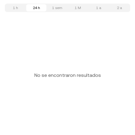
1 h
24 h
1 sem
1 M
1 a
2 a
No se encontraron resultados