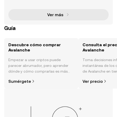
Capa-1 diseñada para superar las limitaciones de l
as blockchains tradicionales, como los cuellos de b
otel
Ver más
Guía
Descubre cómo comprar
Consulta el prec
Avalanche
Avalanche
Empezar a usar criptos puede
Toma decisiones i
parecer abrumador, pero aprender
instantánea de los 
dónde y cómo comprarlas es más
de Avalanche en tie
simple de lo que piensas. Comienza
sentimiento de la c
Sumérgete
Ver precio
tu aventura en la aplicación móvil de
noticias y más.
OKX o aquí mismo en la página web.