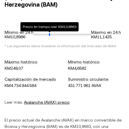
Herzegovina (BAM)
Precio en tiempo real: KM10,9663
Mínimo en 24 h
Máximo en 24 h
KM10,8986
KM11,1425
* Los siguientes datos muestran la información del mercado de
AVAX
.
Máximo histórico
Mínimo histórico
KM249,07
KM4,6582
Capitalización de mercado
Suministro circulante
KM4.734.944.584
431.771.961 AVAX
Leer más:
Avalanche
(
AVAX
) precio
El precio actual de
Avalanche
(
AVAX
) en
marco convertible de
Bosnia y Herzegovina
(
BAM
) es de
KM10,9663
, con
una