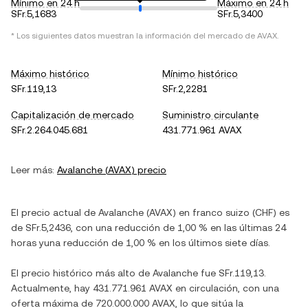
Mínimo en 24 h
Máximo en 24 h
SFr.5,1683
SFr.5,3400
* Los siguientes datos muestran la información del mercado de
AVAX
.
Máximo histórico
Mínimo histórico
SFr.119,13
SFr.2,2281
Capitalización de mercado
Suministro circulante
SFr.2.264.045.681
431.771.961 AVAX
Leer más:
Avalanche
(
AVAX
) precio
El precio actual de
Avalanche
(
AVAX
) en
franco suizo
(
CHF
) es
de
SFr.5,2436
, con
una reducción
de
1,00 %
en las últimas 24
horas y
una reducción
de
1,00 %
en los últimos siete días.
El precio histórico más alto de
Avalanche
fue
SFr.119,13
.
Actualmente, hay
431.771.961 AVAX
en circulación, con una
oferta máxima de
720.000.000 AVAX
, lo que sitúa la