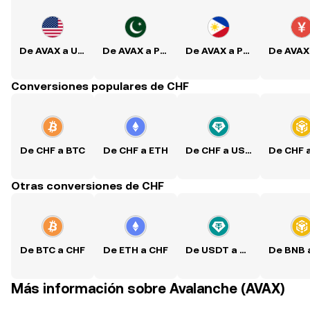
De AVAX a USD
De AVAX a PKR
De AVAX a PHP
Conversiones populares de CHF
De CHF a BTC
De CHF a ETH
De CHF a USDT
De CHF 
Otras conversiones de CHF
De BTC a CHF
De ETH a CHF
De USDT a CHF
De BNB 
Más información sobre Avalanche (AVAX)