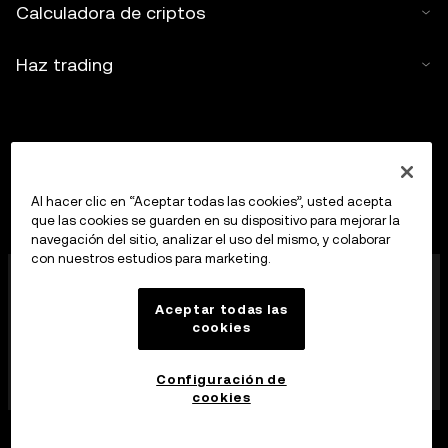
Calculadora de criptos
Haz trading
Al hacer clic en “Aceptar todas las cookies”, usted acepta
que las cookies se guarden en su dispositivo para mejorar la
navegación del sitio, analizar el uso del mismo, y colaborar
con nuestros estudios para marketing.
OKX Europe Limited, que opera bajo el nombre
comercial de OKX, es ahora una plataforma de trading
Aceptar todas las
de criptoactivos autorizada como proveedor de
cookies
servicios de criptoactivos por la MFSA, de
conformidad con el artículo 28 de la Ley de los
mercados de criptoactivos (Capítulo 647 de las Leyes
Configuración de
de Malta).
cookies