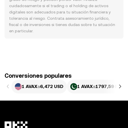
cuidadosamente si el trading o el holding de activos
digitales son adecuados para tu situación financiera y
tolerancia al riesgo. Contrata asesoramiento jurídico,
fiscal o de inversiones si tienes dudas sobre tu situación
en particular.
Conversiones populares
1 AVAX
a
6,472 USD
1 AVAX
a
1797,59 PKR