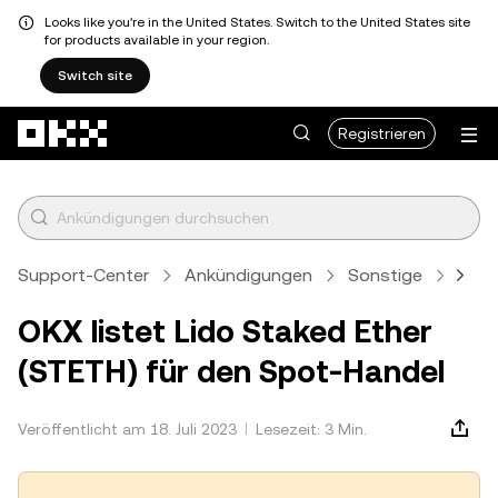
Looks like you're in the United States. Switch to the United States site
for products available in your region.
Switch site
Zum Hauptinhalt springen
Registrieren
Support-Center
Ankündigungen
Sonstige
Artik
OKX listet Lido Staked Ether
(STETH) für den Spot-Handel
Veröffentlicht am 18. Juli 2023
Lesezeit: 3 Min.