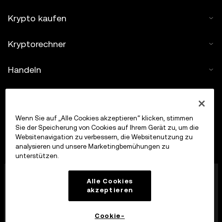
Krypto kaufen
Kryptorechner
Handeln
Wenn Sie auf „Alle Cookies akzeptieren“ klicken, stimmen
Sie der Speicherung von Cookies auf Ihrem Gerät zu, um die
Websitenavigation zu verbessern, die Websitenutzung zu
analysieren und unsere Marketingbemühungen zu
unterstützen.
Die OKX Europe Limited, die unter dem Handelsnamen
Alle Cookies
OKX firmiert, ist jetzt eine Krypto-Asset-
akzeptieren
Handelsplattform, die von der MFSA gemäß Artikel 28
des Markets in Crypto-Assets Act (Kapitel 647 der
Gesetze von Malta) als Krypto-Asset-Dienstleister
Cookie-