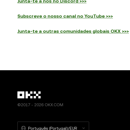
Junta-te a nós no Discord >>>
Subscreve o nosso canal no YouTube >>>
Junta-te a outras comunidades globais OKX >>>
©2017 - 2026 OKX.COM
Português (Portugal)/EUR