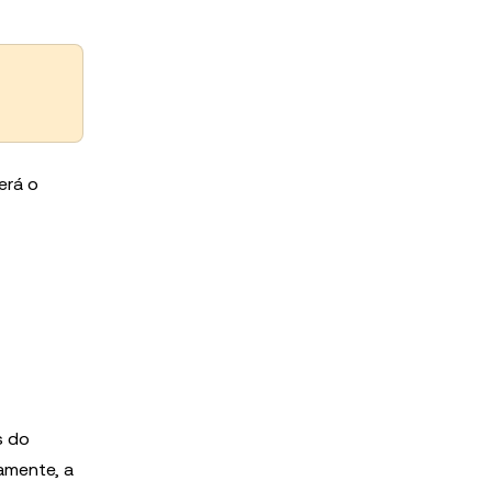
erá o
s do
amente, a