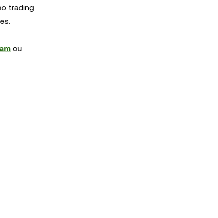
no trading
es.
ram
ou