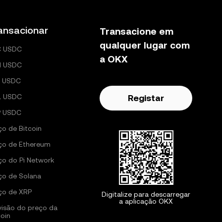
ansacionar
Transacione em
qualquer lugar com
C USDC
a OKX
H USDC
 USDC
L USDC
Registar
P USDC
ço de Bitcoin
ço de Ethereum
ço do Pi Network
ço de Solana
ço de XRP
Digitalize para descarregar
a aplicação OKX
visão do preço da
coin