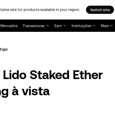
tates site for products available in your region.
Switch site
Mercados
Transacionar
Earn
Instituições
Mais
tigo
o Lido Staked Ether
g à vista