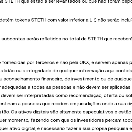
ns STETH que estão a ser levantados ou que não foram dep
etêm tokens STETH com valor inferior a 1 $ não serão inclu
ubcontas serão refletidos no total de STETH que receberá
 fornecidas por terceiros e não pela OKX, e servem apenas p
atidão ou a integridade de qualquer informação aqui contida
u aconselhamento financeiro, de investimento ou de qualque
r adequadas a todas as pessoas e não devem ser aplicadas
em devem ser interpretadas como recomendação, oferta ou sol
estinam a pessoas que residem em jurisdições onde a sua d
estão. Os ativos digitais são altamente especulativos e estão
alquer momento, fazendo com que os investidores percam todo
uer ativo digital, é necessário fazer a sua própria pesquisa e