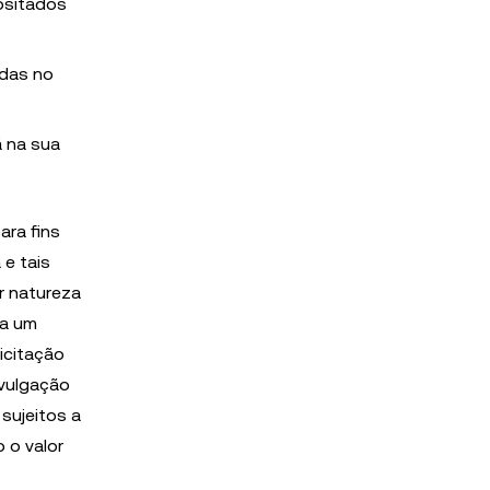
ositados
ídas no
 na sua
ara fins
 e tais
r natureza
 a um
icitação
ivulgação
 sujeitos a
 o valor