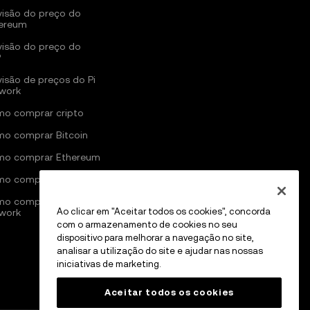
visão do preço do
ereum
visão do preço do
P
visão de preços do Pi
work
o comprar cripto
o comprar Bitcoin
o comprar Ethereum
o comprar Solana
o comprar Pi
Ao clicar em "Aceitar todos os cookies", concorda
work
com o armazenamento de cookies no seu
dispositivo para melhorar a navegação no site,
analisar a utilização do site e ajudar nas nossas
iniciativas de marketing.
Aceitar todos os cookies