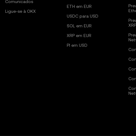
Comunicados
Pre
ETH em EUR
Eth
Ligue-se à OKX
USDC para USD
Pre
XR
SOL em EUR
Pre
XRP em EUR
Net
PI em USD
Com
Com
Com
Com
Com
Net