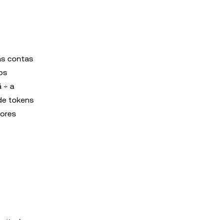
as contas
os
 ÷ a
de tokens
dores