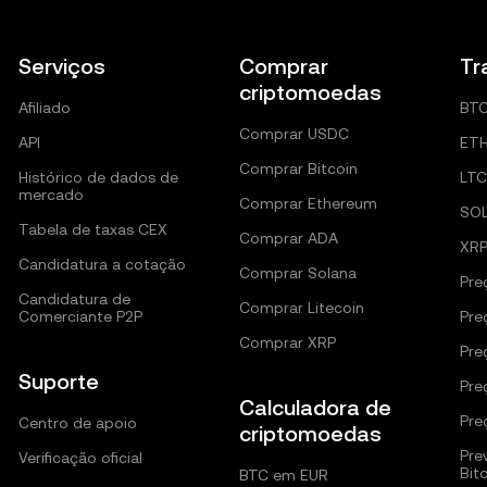
Serviços
Comprar
Tr
criptomoedas
Afiliado
BT
Comprar USDC
API
ET
Comprar Bitcoin
Histórico de dados de
LTC
mercado
Comprar Ethereum
SO
Tabela de taxas CEX
Comprar ADA
XR
Candidatura a cotação
Comprar Solana
Pre
Candidatura de
Comprar Litecoin
Comerciante P2P
Pre
Comprar XRP
Pre
Suporte
Pre
Calculadora de
Pre
Centro de apoio
criptomoedas
Pre
Verificação oficial
Bit
BTC em EUR