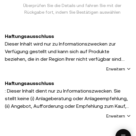
Überprüfen Sie die Details und fahren Sie mit der
Rückgabe fort, indem Sie Bestätigen auswählen
Haftungsausschluss
Dieser Inhalt wird nur zu Informationszwecken zur
Verfügung gestellt und kann sich auf Produkte
beziehen, die in der Region Ihrer nicht verfügbar sind.
Dies stellt weder (i) eine Anlageberatung oder
Erweitern
Anlageempfehlung noch (ii) ein Angebot oder eine
Aufforderung zum Kauf, Verkauf oder Halten von
Haftungsausschluss
digitalen Vermögenswerten oder (iii) eine Finanz-,
: Dieser Inhalt dient nur zu Informationszwecken. Sie
Buchhaltungs-, Rechts- oder Steuerberatung dar.
stellt keine (i) Anlageberatung oder Anlageempfehlung,
Digitale Vermögenswerte, einschließlich Stablecoins und
(ii) Angebot, Aufforderung oder Empfehlung zum Kauf,
NFTs, bergen ein hohes Risiko, können stark schwanken
Verkauf oder Halten von digitalen Vermögenswerten
Erweitern
und sogar wertlos werden. Sie sollten gut abwägen, ob
oder (iii) eine Finanz-, Buchhaltungs-, Rechts- oder
der Handel und das Halten von digitalen
Steuerberatung dar. Digitale Assets, einschließlich
Vermögenswerten angesichts Ihrer finanziellen Situation