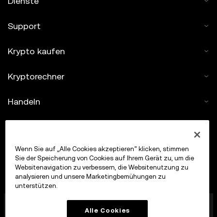
Dienste
Support
Krypto kaufen
Kryptorechner
Handeln
Wenn Sie auf „Alle Cookies akzeptieren“ klicken, stimmen
Sie der Speicherung von Cookies auf Ihrem Gerät zu, um die
Websitenavigation zu verbessern, die Websitenutzung zu
analysieren und unsere Marketingbemühungen zu
unterstützen.
Die OKX Europe Limited, die unter dem Handelsnamen
Alle Cookies
OKX firmiert, ist jetzt eine Krypto-Asset-