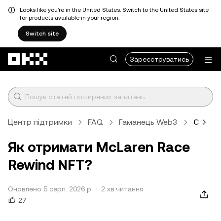
Looks like you're in the United States. Switch to the United States site
for products available in your region.
Switch site
Перейти до основного вмісту
Зареєструватись
Центр підтримки
FAQ
Гаманець Web3
Статт
Як отримати McLaren Race
Rewind NFT?
Оновлено 5 серп. 2026 р.
2 хв читання
27