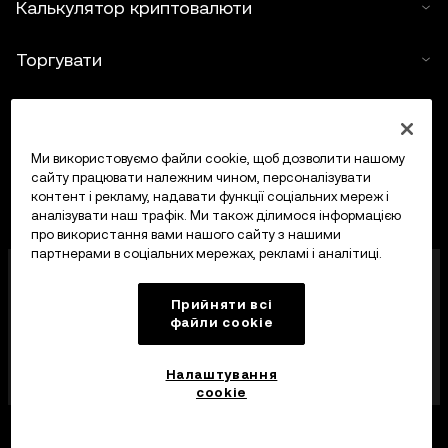
Калькулятор криптовалюти
Торгувати
Ми використовуємо файли cookie, щоб дозволити нашому
сайту працювати належним чином, персоналізувати
контент і рекламу, надавати функції соціальних мереж і
аналізувати наш трафік. Ми також ділимося інформацією
про використання вами нашого сайту з нашими
партнерами в соціальних мережах, рекламі і аналітиці.
OKX Europe Limited, що працює під торговою
назвою OKX, тепер є криптоактивною торгівельною
Прийняти всі
платформою, авторизованою Управлінням
файли сookie
фінансових послуг Мальти (MFSA) як постачальник
криптоактивних послуг відповідно до статті 28
Закону про криптоактиви (розділ 647
Налаштування
Законодавства Мальти).
cookie