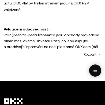
účtu OKX. Platby třetím stranám jsou na OKX P2P
zakázané.
Vyloučení odpovědnosti
P2P (peer-to-peer) transakce jsou obchody prováděné
přímo mezi dvěma uživateli. Poté, co jsou kupující
a prodávající spárováni na naší platformě OKX.com (dále
jen jako „platforma“), strany ověří svou totožnost
Rozbalit
křížovou kontrolou jména odesílatele prostředků a jména
držitele účtu. Prodávající musí před uvolněním tokenů na
platformě P2P OKX potvrdit, že se jména shodují.
Společnost OKX neprovádí toto ověření jménem stran
transakce P2P.
Služby P2P obchodování OKX a veškeré informace,
materiály a další obsah (včetně materiálů třetích stran),