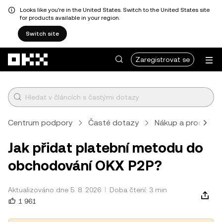
Looks like you're in the United States. Switch to the United States site
for products available in your region.
Switch site
Přeskočit na hlavní obsah
Zaregistrovat se
Centrum podpory
Časté dotazy
Nákup a prodej k
Jak přidat platební metodu do
obchodování OKX P2P?
Aktualizováno dne 5. 8. 2026
Doba čtení: 3 min
1 961