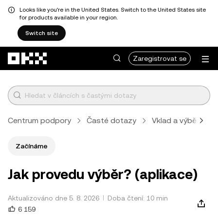
Looks like you're in the United States. Switch to the United States site
for products available in your region.
Switch site
Přeskočit na hlavní obsah
Zaregistrovat se
Centrum podpory
Časté dotazy
Vklad a výběr
Začínáme
Jak provedu výběr? (aplikace)
Aktualizováno dne 5. 8. 2026
Doba čtení: 10 min
6 159