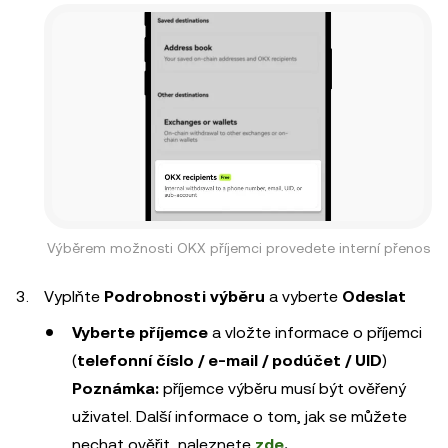
Výběrem možnosti OKX příjemci provedete interní přenos
Vyplňte
Podrobnosti výběru
a vyberte
Odeslat
Vyberte příjemce
a vložte informace o příjemci
(
telefonní číslo / e-mail / podúčet / UID
)
Poznámka:
příjemce výběru musí být ověřený
uživatel. Další informace o tom, jak se můžete
nechat ověřit, naleznete
zde
.