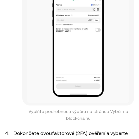
Vyplňte podrobnosti výběru na stránce Výběr na
blockchainu
Dokončete dvoufaktorové (2FA) ověření a vyberte