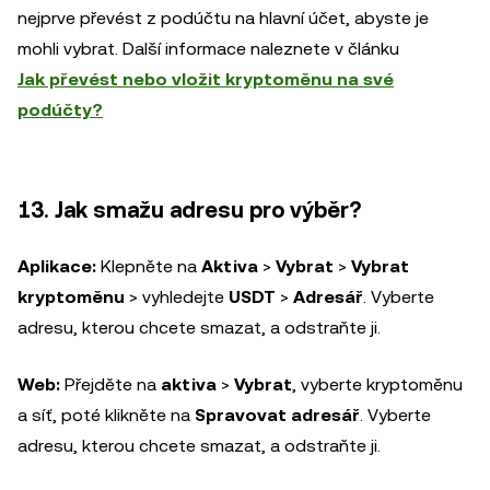
nejprve převést z podúčtu na hlavní účet, abyste je
mohli vybrat. Další informace naleznete v článku
Jak převést nebo vložit kryptoměnu na své
podúčty?
13. Jak smažu adresu pro výběr?
Aplikace:
Klepněte na
Aktiva
>
Vybrat
>
Vybrat
kryptoměnu
> vyhledejte
USDT
>
Adresář
. Vyberte
adresu, kterou chcete smazat, a odstraňte ji.
Web:
Přejděte na
aktiva
>
Vybrat
, vyberte kryptoměnu
a síť, poté klikněte na
Spravovat adresář
. Vyberte
adresu, kterou chcete smazat, a odstraňte ji.