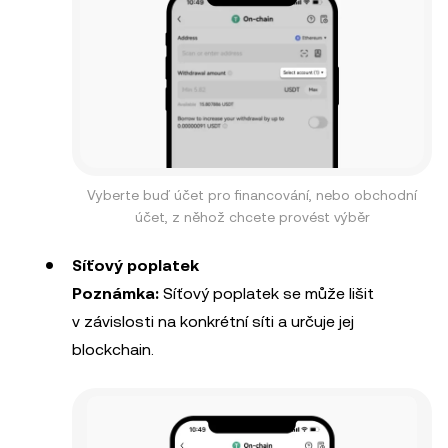
Vyberte buď účet pro financování, nebo obchodní
účet, z něhož chcete provést výběr
Síťový poplatek
Poznámka:
Síťový poplatek se může lišit
v závislosti na konkrétní síti a určuje jej
blockchain.