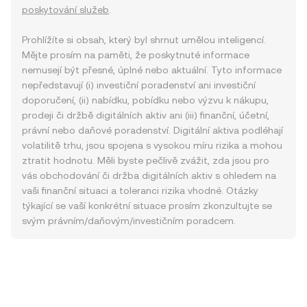
poskytování služeb
.
Prohlížíte si obsah, který byl shrnut umělou inteligencí.
Mějte prosím na paměti, že poskytnuté informace
nemusejí být přesné, úplné nebo aktuální. Tyto informace
nepředstavují (i) investiční poradenství ani investiční
doporučení, (ii) nabídku, pobídku nebo výzvu k nákupu,
prodeji či držbě digitálních aktiv ani (iii) finanční, účetní,
právní nebo daňové poradenství. Digitální aktiva podléhají
volatilitě trhu, jsou spojena s vysokou míru rizika a mohou
ztratit hodnotu. Měli byste pečlivě zvážit, zda jsou pro
vás obchodování či držba digitálních aktiv s ohledem na
vaši finanční situaci a toleranci rizika vhodné. Otázky
týkající se vaší konkrétní situace prosím zkonzultujte se
svým právním/daňovým/investičním poradcem.