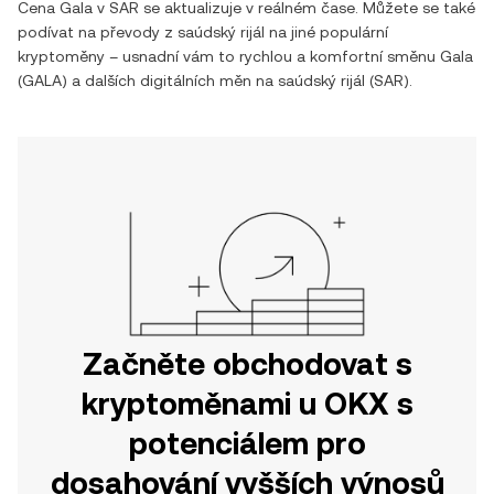
Cena
Gala
v
SAR
se aktualizuje v reálném čase. Můžete se také
podívat na převody z
saúdský rijál
na jiné populární
kryptoměny – usnadní vám to rychlou a komfortní směnu
Gala
(
GALA
) a dalších digitálních měn na
saúdský rijál
(
SAR
).
Začněte obchodovat s
kryptoměnami u OKX s
potenciálem pro
dosahování vyšších výnosů