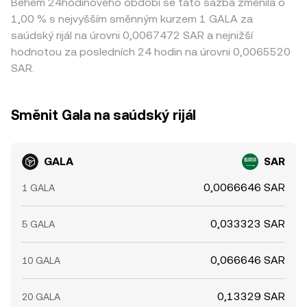
Během 24hodinového období se tato sazba změnila o
1,00 % s nejvyšším směnným kurzem 1 GALA za
saúdský rijál na úrovni 0,0067472 SAR a nejnižší
hodnotou za posledních 24 hodin na úrovni 0,0065520
SAR.
Směnit Gala na saúdský rijál
GALA
SAR
0,0066646 SAR
1 GALA
0,033323 SAR
5 GALA
0,066646 SAR
10 GALA
0,13329 SAR
20 GALA