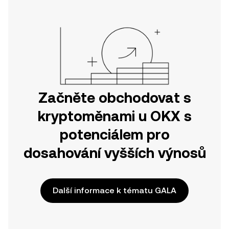
nebo přímo zde na webu.
Začněte obchodovat s
kryptoměnami u OKX s
potenciálem pro
dosahování vyšších výnosů
Další informace k tématu GALA