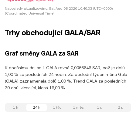
Naposledy aktualizováno:
Sat Aug 08 2026 10:46:03 (UTC+0000)
(Coordinated Universal Time)
Trhy obchodující GALA/SAR
Graf směny GALA za SAR
K dnešnímu dni se 1 GALA rovná 0,0066646 SAR, což je dolů
1,00 % za posledních 24 hodin. Za poslední týden měna Gala
(GALA) zaznamenala dolů 1,00 %. Trend GALA za posledních
30 dnů: klesající, klesá 16,00 %.
1 h
24 h
1 týd.
1 měs.
1 r.
2 r.