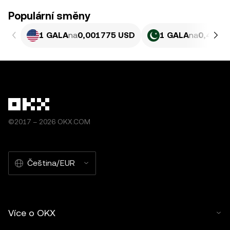
Populární směny
1 GALA
na
0,001775 USD
1 GALA
na
0,4932
©2017 – 2026 OKX.COM
Čeština/EUR
Více o OKX