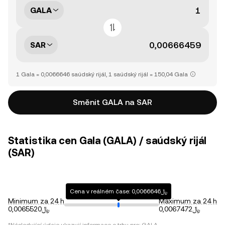
GALA
SAR
1 Gala = 0,0066646 saúdský rijál, 1 saúdský rijál = 150,04 Gala
Směnit GALA na SAR
Statistika cen Gala (GALA) / saúdský rijál
(SAR)
Cena v reálném čase: ﷼0,0066646
Minimum za 24 h
Maximum za 24 h
﷼0,0067472
﷼0,0065520