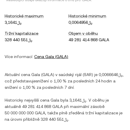
*Následující údaje ukazují informace o trhu pro:
GALA
.
Historické maximum
Historické minimum
﷼0,0064956
﷼3,1641
Tržní kapitalizace
Objem v oběhu
﷼328 440 551
49 281 414 868 GALA
Více informací:
Cena
Gala
(
GALA
)
Aktuální cena
Gala
(
GALA
) v
saúdský rijál
(
SAR
) je
﷼0,0066646
,
což představuje
snížení
o
1,00 %
za posledních 24 hodin a
snížení
o
1,00 %
za posledních 7 dní.
Historicky nejvyšší cena
Gala
byla
﷼3,1641
. V oběhu je
aktuálně
49 281 414 868 GALA
při maximální zásobě
50 000 000 000 GALA
, takže plně zředěná tržní kapitalizace je
na úrovni přibližně
﷼328 440 551
.