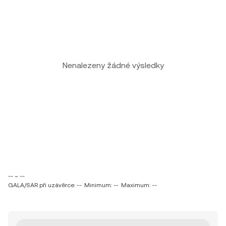
Nenalezeny žádné výsledky
-- ~ --
GALA/SAR při uzávěrce: --
Minimum: --
Maximum: --