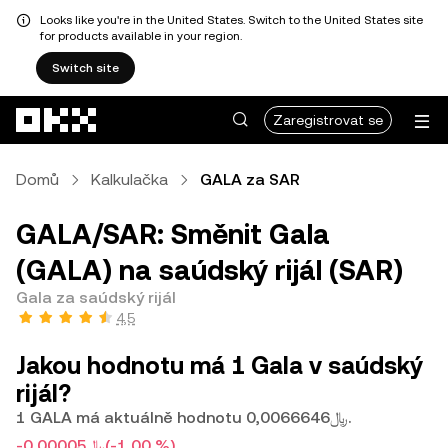
Looks like you're in the United States. Switch to the United States site
for products available in your region.
Switch site
Přeskočit na hlavní obsah
Zaregistrovat se
Domů
Kalkulačka
GALA za SAR
GALA/SAR: Směnit Gala
(GALA) na saúdský rijál (SAR)
Gala za saúdský rijál
4,5
Jakou hodnotu má 1 Gala v saúdský
rijál?
1 GALA má aktuálně hodnotu ﷼0,0066646.
-﷼0,00005
(-1,00 %)