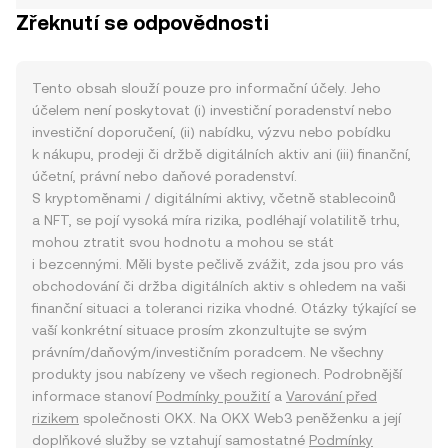
Zřeknutí se odpovědnosti
Tento obsah slouží pouze pro informační účely. Jeho
účelem není poskytovat (i) investiční poradenství nebo
investiční doporučení, (ii) nabídku, výzvu nebo pobídku
k nákupu, prodeji či držbě digitálních aktiv ani (iii) finanční,
účetní, právní nebo daňové poradenství.
S kryptoměnami / digitálními aktivy, včetně stablecoinů
a NFT, se pojí vysoká míra rizika, podléhají volatilitě trhu,
mohou ztratit svou hodnotu a mohou se stát
i bezcennými. Měli byste pečlivě zvážit, zda jsou pro vás
obchodování či držba digitálních aktiv s ohledem na vaši
finanční situaci a toleranci rizika vhodné. Otázky týkající se
vaší konkrétní situace prosím zkonzultujte se svým
právním/daňovým/investičním poradcem. Ne všechny
produkty jsou nabízeny ve všech regionech. Podrobnější
informace stanoví
Podmínky použití
a
Varování před
rizikem
společnosti OKX. Na OKX Web3 peněženku a její
doplňkové služby se vztahují samostatné
Podmínky