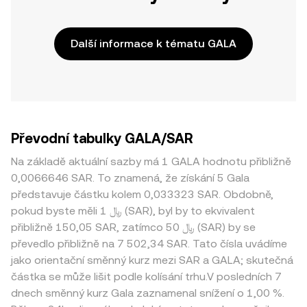
Další informace k tématu GALA
Převodní tabulky GALA/SAR
Na základě aktuální sazby má 1 GALA hodnotu přibližně
0,0066646 SAR. To znamená, že získání 5 Gala
představuje částku kolem 0,033323 SAR. Obdobně,
pokud byste měli 1 ﷼ (SAR), byl by to ekvivalent
přibližně 150,05 SAR, zatímco 50 ﷼ (SAR) by se
převedlo přibližně na 7 502,34 SAR. Tato čísla uvádíme
jako orientační směnný kurz mezi SAR a GALA; skutečná
částka se může lišit podle kolísání trhu.V posledních 7
dnech směnný kurz Gala zaznamenal snížení o 1,00 %.